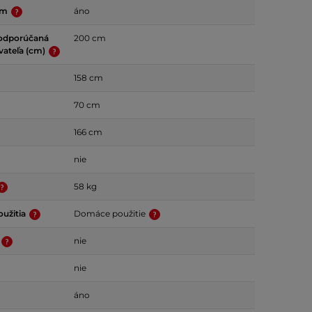
am
áno
odporúčaná
200 cm
vateľa (cm)
158 cm
70 cm
166 cm
nie
58 kg
oužitia
Domáce použitie
nie
nie
áno