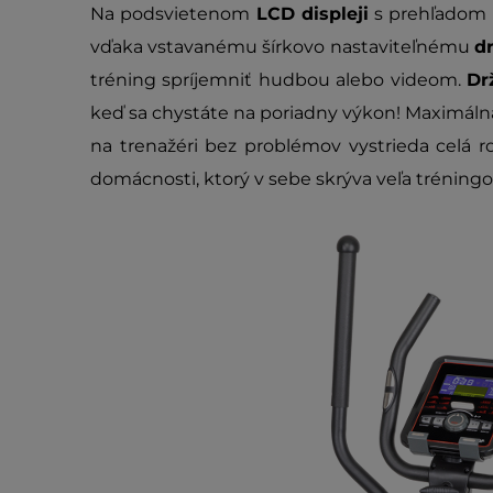
Na podsvietenom
LCD displeji
s prehľadom n
vďaka vstavanému šírkovo nastaviteľnému
d
tréning spríjemniť hudbou alebo videom.
Dr
keď sa chystáte na poriadny výkon! Maximálna
na trenažéri bez problémov vystrieda celá r
domácnosti, ktorý v sebe skrýva veľa tréning