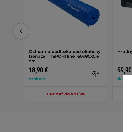
Predchádzajúce
Ochranná podložka pod eliptický
Hrudný
trenažér inSPORTline 160x80x0,6
cm
18,90 €
69,90
na sklade
skladom
+ Pridať do košíka