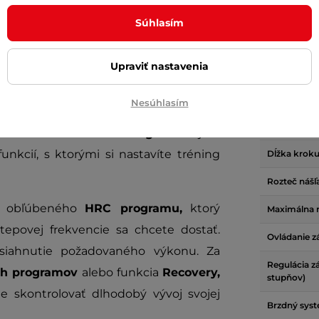
Parame
Súhlasím
Upraviť nastavenia
krásne zapadne do interiéru a bude vám
Hmotnosť z
kolesa (kg)
omáci tréning! V ladných krivkách
Nesúhlasím
jdete aj skvelý pomer ceny a výkonu -
Umiestneni
kolesa
 koleso s hmotnosťou
9 kg
tiež stojí za
kcií, s ktorými si nastavíte tréning
Dĺžka krok
Rozteč náš
ia obľúbeného
HRC programu,
ktorý
Maximálna 
tepovej frekvencie sa chcete dostať.
Ovládanie z
iahnutie požadovaného výkonu. Za
Regulácia z
ch programov
alebo funkcia
Recovery,
stupňov)
 skontrolovať dlhodobý vývoj svojej
Brzdný sys