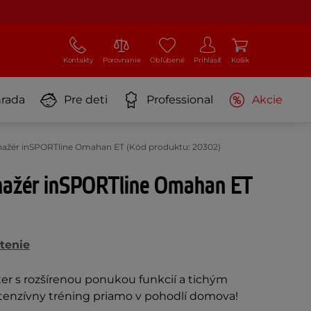
Kontakty
Porovnanie
Obľúbené
Prihlásiť
Košík
rada
Pre deti
Professional
Akcie
renažér inSPORTline Omahan ET (Kód produktu: 20302)
enažér inSPORTline Omahan ET
tenie
r s rozšírenou ponukou funkcií a tichým
ntenzívny tréning priamo v pohodlí domova!