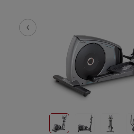
Predchádzajúce