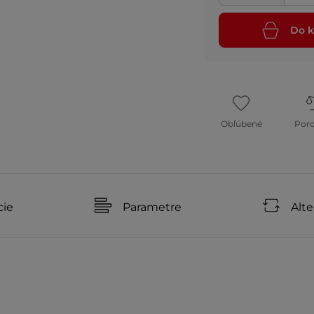
Do k
Obľúbené
Por
cie
Parametre
Alte