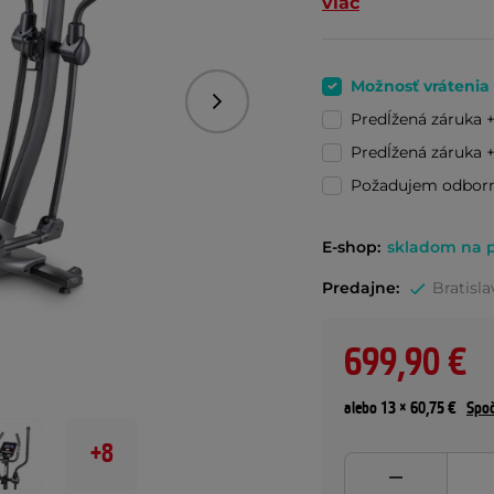
viac
Možnosť vrátenia
Nasledujúce
Predĺžená záruka 
Predĺžená záruka 
Požadujem odbor
E-shop:
skladom na p
Predajne:
Bratisla
699,90 €
alebo 13 × 60,75 €
Spoč
+8