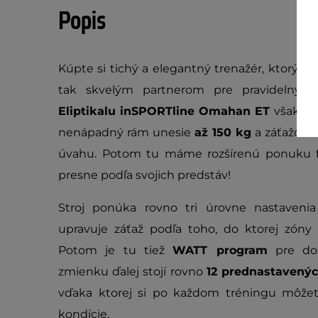
Popis
Kúpte si tichý a elegantný trenažér, ktorý 
tak skvelým partnerom pre pravidelný d
Eliptikalu inSPORTline Omahan ET
však ná
nenápadný rám unesie
až 150 kg
a záťažové
úvahu. Potom tu máme rozšírenú ponuku fun
presne podľa svojich predstáv!
Stroj ponúka rovno tri úrovne nastaven
upravuje záťaž podľa toho, do ktorej zóny 
Potom je tu tiež
WATT program
pre dos
zmienku ďalej stojí rovno
12 prednastavený
vďaka ktorej si po každom tréningu môžete
kondície.