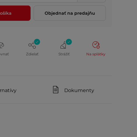
ošíka
Objednať na predajňu
ovnať
Zdielať
Strážiť
Na splátky
rnatívy
Dokumenty