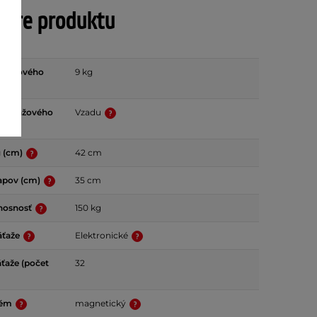
tre produktu
áťažového
9 kg
e záťažového
Vzadu
u (cm)
42 cm
ľapov (cm)
35 cm
nosnosť
150 kg
áťaže
Elektronické
áťaže (počet
32
tém
magnetický