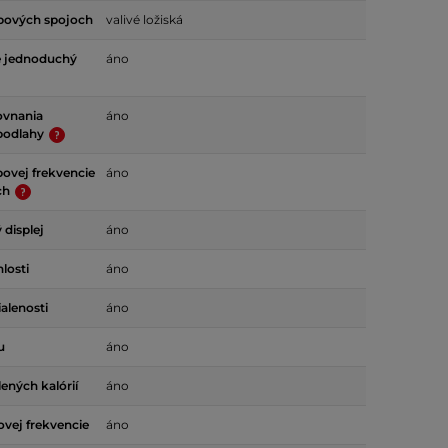
ĺbových spojoch
valivé ložiská
e jednoduchý
áno
ovnania
áno
 podlahy
ovej frekvencie
áno
ch
 displej
áno
losti
áno
alenosti
áno
u
áno
ených kalórií
áno
ovej frekvencie
áno