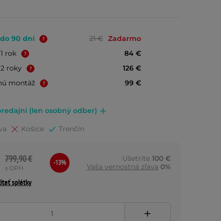
 do 90 dní
21 €
Zadarmo
+1 rok
84 €
+2 roky
126 €
nú montáž
99 €
redajni (len osobný odber)
va
Košice
Trenčín
799,90 €
Ušetríte
100 €
-13%
Vaša vernostná zľava
0%
s DPH
ítať splátky