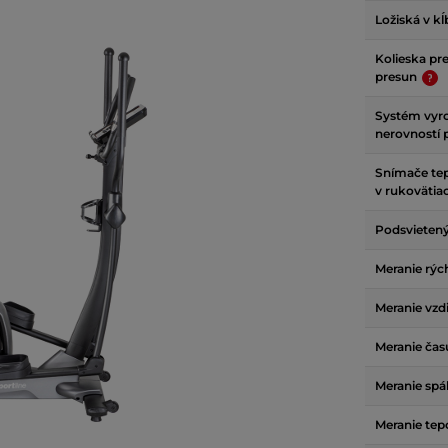
Ložiská v k
Kolieska pr
presun
Systém vyr
nerovností
Snímače tep
v rukovätia
Podsvietený
Meranie rých
Meranie vzdi
Meranie čas
Meranie spál
Meranie tep