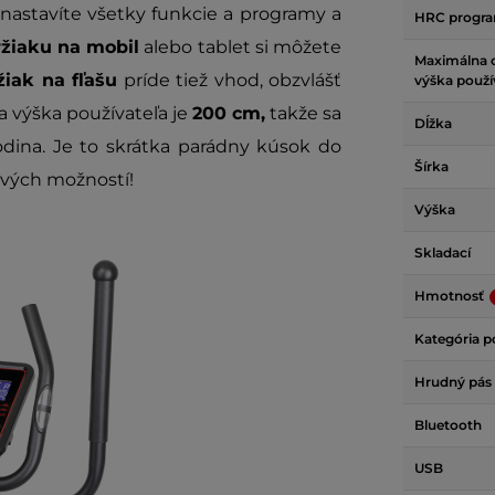
astavíte všetky funkcie a programy a
HRC progr
ržiaku na mobil
alebo tablet si môžete
Maximálna 
žiak na fľašu
príde tiež vhod, obzvlášť
výška použí
 výška používateľa je
200 cm,
takže sa
Dĺžka
odina. Je to skrátka parádny kúsok do
Šírka
ových možností!
Výška
Skladací
Hmotnosť
Kategória p
Hrudný pás
Bluetooth
USB