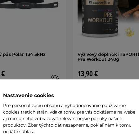
 pás Polar T34 5kHz
Výživový doplnok inSPORTl
Pre Workout 240g
 €
13,90 €
 na predajni
na sklade
Nastavenie cookies
+ Pridať do košíka
+ Pridať do košíka
Pre personalizáciu obsahu a vyhodnocovanie používame
cookies tretích strán, vďaka tomu pre vás dokážeme na webe
aj mimo neho zobrazovať relevantnejšie ponuky našich
produktov. Zber týchto dát nezapneme, pokiaľ nám k tomu
nedáte súhlas.