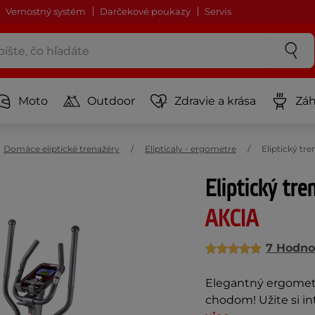
Vernostný systém
Darčekové poukazy
Servis
Moto
Outdoor
Zdravie a krása
Záh
Domáce eliptické trenažéry
Elipticaly - ergometre
Eliptický t
Eliptický tr
AKCIA
7 Hodno
Elegantný ergomete
chodom! Užite si i