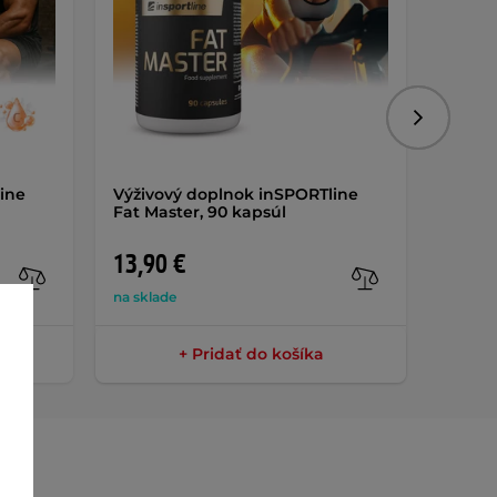
Nasledujú
ine
Výživový doplnok inSPORTline
Gumov
Fat Master, 90 kapsúl
Morpo
4,25 k
13,90 €
20,9
na sklade
na skla
+ Pridať do košíka