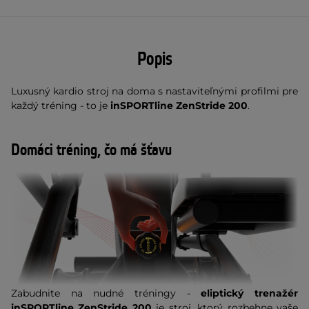
Popis
Luxusný kardio stroj na doma s nastaviteľnými profilmi pre
každý tréning - to je
inSPORTline ZenStride 200
.
Domáci tréning, čo má šťavu
Zabudnite na nudné tréningy -
eliptický trenažér
inSPORTline ZenStride 200
je stroj, ktorý rozbehne vaše