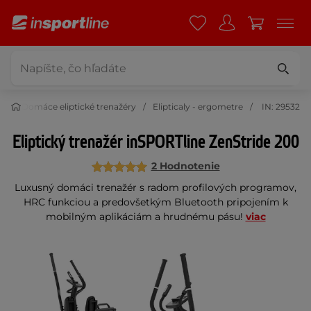
ry
Domáce eliptické trenažéry
Elipticaly - ergometre
IN: 29532
Eliptický trenažér inSPORTline ZenStride 200
2 Hodnotenie
Luxusný domáci trenažér s radom profilových programov,
HRC funkciou a predovšetkým Bluetooth pripojením k
mobilným aplikáciám a hrudnému pásu!
viac