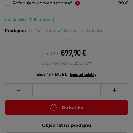
Požadujem odbornú montáž
99 €
na sklade - 11.8. u Vás
Predajne:
Bratislava
Košice
Trenčín
699,90 €
s DPH
Vaša vernostná zľava
0%
alebo 13 × 60,75 €
Spočítať splátky
Do košíka
Objednať na predajňu