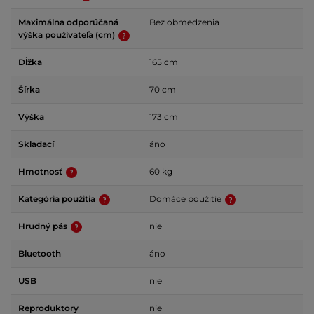
Maximálna odporúčaná
Bez obmedzenia
výška používateľa (cm)
Dĺžka
165 cm
Šírka
70 cm
Výška
173 cm
Skladací
áno
Hmotnosť
60 kg
Kategória použitia
Domáce použitie
Hrudný pás
nie
Bluetooth
áno
USB
nie
Reproduktory
nie