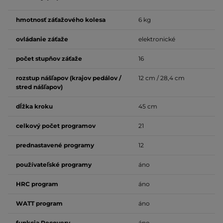
hmotnosť záťažového kolesa
6 kg
ovládanie záťaže
elektronické
počet stupňov záťaže
16
rozstup nášľapov (krajov pedálov /
12 cm / 28,4 cm
stred nášľapov)
dĺžka kroku
45 cm
celkový počet programov
21
prednastavené programy
12
používateľské programy
áno
HRC program
áno
WATT program
áno
funkcia Recovery
áno