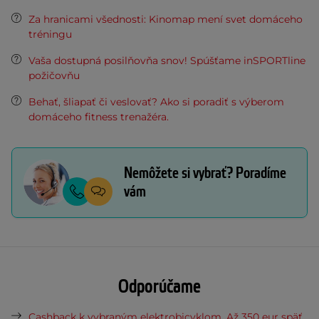
Za hranicami všednosti: Kinomap mení svet domáceho
tréningu
Vaša dostupná posilňovňa snov! Spúšťame inSPORTline
požičovňu
Behať, šliapať či veslovať? Ako si poradiť s výberom
domáceho fitness trenažéra.
Nemôžete si vybrať? Poradíme
vám
Odporúčame
Cashback k vybraným elektrobicyklom. Až 350 eur späť