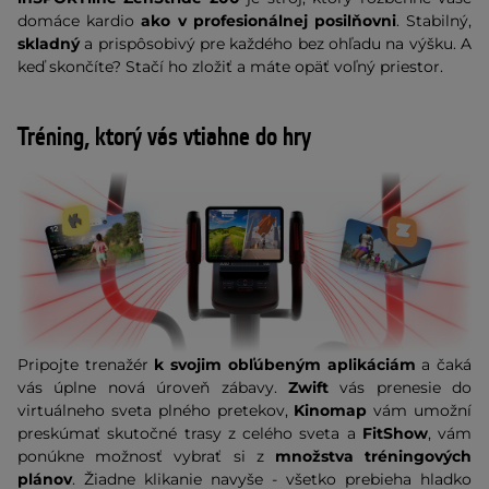
domáce kardio
ako v profesionálnej posilňovni
. Stabilný,
skladný
a prispôsobivý pre každého bez ohľadu na výšku. A
keď skončíte? Stačí ho zložiť a máte opäť voľný priestor.
Tréning, ktorý vás vtiahne do hry
Pripojte trenažér
k svojim obľúbeným aplikáciám
a čaká
vás úplne nová úroveň zábavy.
Zwift
vás prenesie do
virtuálneho sveta plného pretekov,
Kinomap
vám umožní
preskúmať skutočné trasy z celého sveta a
FitShow
, vám
ponúkne možnosť vybrať si z
množstva tréningových
plánov
. Žiadne klikanie navyše - všetko prebieha hladko