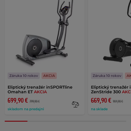
Záruka 10 rokov
AKCIA
Záruka 10 rokov
A
Eliptický trenažér inSPORTline
Eliptický trenažér
Omahan ET
AKCIA
ZenStride 300
AKC
699,90 €
669,90 €
799,90 €
904,90 €
skladom na predajni
na sklade