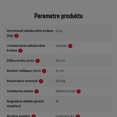
Parametre produktu
Hmotnosť záťažového kolesa
6 kg
(kg)
Umiestnenie záťažového
vpredu
kolesa
Dĺžka kroku (cm)
45 cm
Rozteč nášľapov (cm)
12 cm
Maximálna nosnosť
120 kg
Ovládanie záťaže
Elektronické
Regulácia záťaže (počet
16
stupňov)
Brzdný systém
magnetický