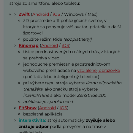
stroja zo smartfónu alebo tabletu:
Zwift
(
Android
/
iOS
/ Windows / Mac)
3D prostredie a 11 pohlcujúcich svetov, v
ktorých sa pohybuje váš avatar, priatelia a ďalší
športovci
použite režim Ride
(spoplatnený)
Kinomap
(
Android
/
iOS
)
tisíce prednastavených reálnych trás, z ktorých
sa prehráva video
jednoduché premietanie prostredníctvom
webového prehliadača na
vzdialenej obrazovke
(počítač alebo inteligentný televízor)
pri výbere typu stroja vyberte
ikonu eliptického
trenažéra
, ako značku stroja vyberte
inSPORTline
a ako model
ZenStride 200
aplikácia je spoplatnená
FitShow
(
Android
/
iOS
)
bezplatná aplikácia
interaktivita:
stroj automaticky
zvyšuje alebo
znižuje odpor
podľa prevýšenia na trase v
aplikáciách