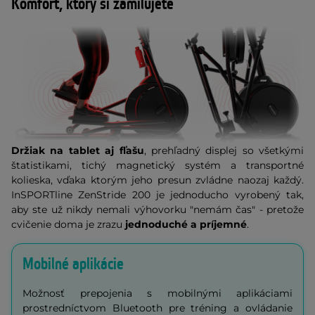
Komfort, ktorý si zamilujete
Držiak na tablet aj fľašu
, prehľadný displej so všetkými
štatistikami, tichý magnetický systém a transportné
kolieska, vďaka ktorým jeho presun zvládne naozaj každý.
InSPORTline ZenStride 200 je jednoducho vyrobený tak,
aby ste už nikdy nemali výhovorku "nemám čas" - pretože
cvičenie doma je zrazu
jednoduché a príjemné
.
Mobilné aplikácie
Možnosť prepojenia s mobilnými aplikáciami
prostredníctvom Bluetooth pre tréning a ovládanie