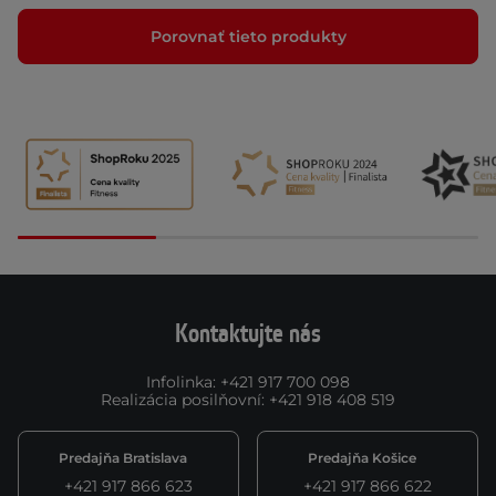
Porovnať tieto produkty
Kontaktujte nás
Infolinka
:
+421 917 700 098
Realizácia posilňovní
:
+421 918 408 519
Predajňa Bratislava
Predajňa Košice
+421 917 866 623
+421 917 866 622