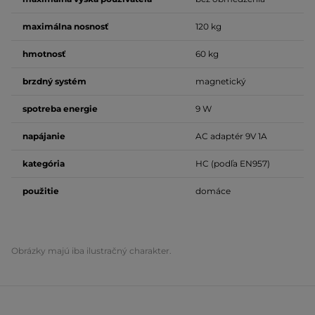
maximálna nosnosť
120 kg
hmotnosť
60 kg
brzdný systém
magnetický
spotreba energie
9 W
napájanie
AC adaptér 9V 1A
kategória
HC (podľa EN957)
použitie
domáce
Obrázky majú iba ilustračný charakter.