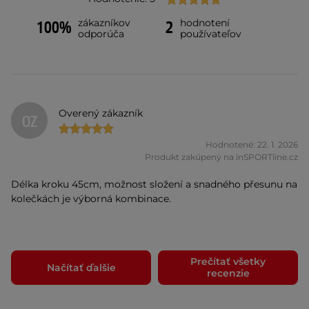
zákazníkov
hodnotení
100%
2
odporúča
používateľov
Overený zákazník
OZ
Hodnotené: 22. 1. 2026
Produkt zakúpený na inSPORTline.cz
Délka kroku 45cm, možnost složení a snadného přesunu na
kolečkách je výborná kombinace.
Prečítať všetky
Načítať ďalšie
recenzie