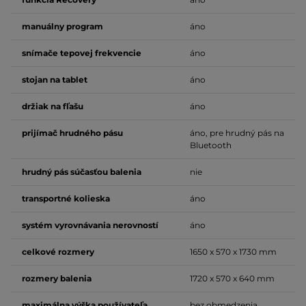
manuálny program
áno
snímače tepovej frekvencie
áno
stojan na tablet
áno
držiak na fľašu
áno
prijímač hrudného pásu
áno, pre hrudný pás na
Bluetooth
hrudný pás súčasťou balenia
nie
transportné kolieska
áno
systém vyrovnávania nerovností
áno
celkové rozmery
1650 x 570 x 1730 mm
rozmery balenia
1720 x 570 x 640 mm
maximálna výška používateľa
bez obmedzenia