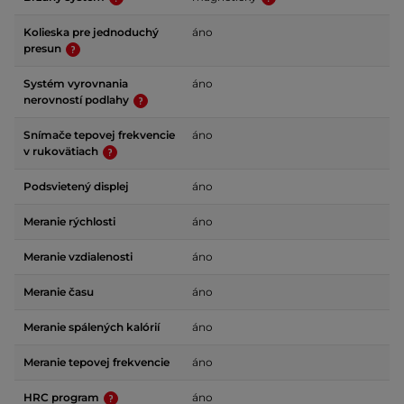
Kolieska pre jednoduchý
áno
presun
Systém vyrovnania
áno
nerovností podlahy
Snímače tepovej frekvencie
áno
v rukovätiach
Podsvietený displej
áno
Meranie rýchlosti
áno
Meranie vzdialenosti
áno
Meranie času
áno
Meranie spálených kalórií
áno
Meranie tepovej frekvencie
áno
HRC program
áno