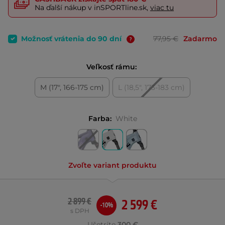
Na ďalší nákup v inSPORTline.sk,
viac tu
Možnosť vrátenia do 90 dní
77,95 €
Zadarmo
Veľkosť rámu:
M (17", 166-175 cm)
L (18,5", 173-183 cm)
Farba:
White
Zvoľte variant produktu
2 899 €
2 599 €
-10%
s DPH
Ušetríte
300 €