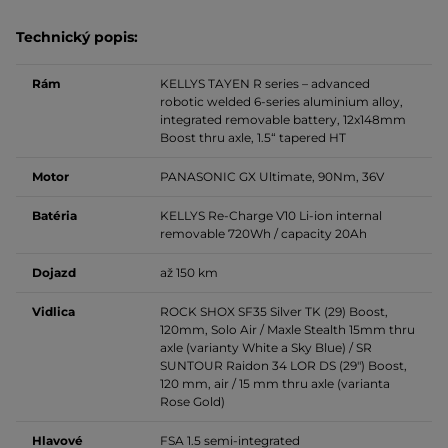
Technický popis:
Rám
KELLYS TAYEN R series – advanced
robotic welded 6-series aluminium alloy,
integrated removable battery, 12x148mm
Boost thru axle, 1.5“ tapered HT
Motor
PANASONIC GX Ultimate, 90Nm, 36V
Batéria
KELLYS Re-Charge V10 Li-ion internal
removable 720Wh / capacity 20Ah
Dojazd
až 150 km
Vidlica
ROCK SHOX SF35 Silver TK (29) Boost,
120mm, Solo Air / Maxle Stealth 15mm thru
axle (varianty White a Sky Blue) / SR
SUNTOUR Raidon 34 LOR DS (29") Boost,
120 mm, air / 15 mm thru axle (varianta
Rose Gold)
Hlavové
FSA 1.5 semi-integrated