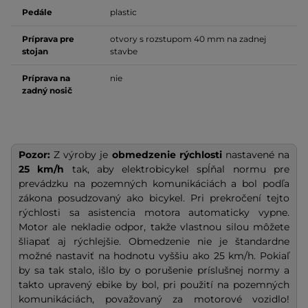
Pedále
plastic
Príprava pre
otvory s rozstupom 40 mm na zadnej
stojan
stavbe
Príprava na
nie
zadný nosič
Pozor:
Z výroby je
obmedzenie rýchlosti
nastavené na
25 km/h
tak, aby elektrobicykel spĺňal normu pre
prevádzku na pozemných komunikáciách a bol podľa
zákona posudzovaný ako bicykel. Pri prekročení tejto
rýchlosti sa asistencia motora automaticky vypne.
Motor ale nekladie odpor, takže vlastnou silou môžete
šliapať aj rýchlejšie. Obmedzenie nie je štandardne
možné nastaviť na hodnotu vyššiu ako 25 km/h. Pokiaľ
by sa tak stalo, išlo by o porušenie príslušnej normy a
takto upravený ebike by bol, pri použití na pozemných
komunikáciách, považovaný za motorové vozidlo!