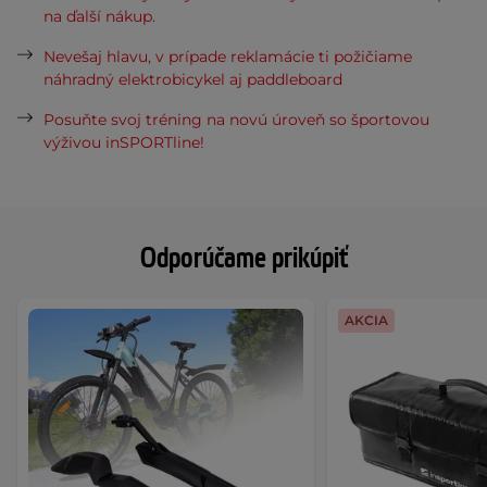
na ďalší nákup.
Nevešaj hlavu, v prípade reklamácie ti požičiame
náhradný elektrobicykel aj paddleboard
Posuňte svoj tréning na novú úroveň so športovou
výživou inSPORTline!
Odporúčame prikúpiť
AKCIA