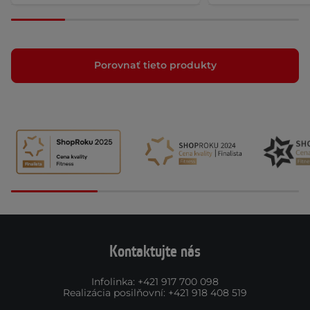
Porovnať tieto produkty
Kontaktujte nás
Infolinka
:
+421 917 700 098
Realizácia posilňovní
:
+421 918 408 519