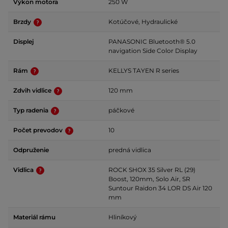
Výkon motora
250 W
Brzdy
Kotúčové, Hydraulické
Displej
PANASONIC Bluetooth® 5.0
navigation Side Color Display
Rám
KELLYS TAYEN R series
Zdvih vidlice
120 mm
Typ radenia
páčkové
Počet prevodov
10
Odpruženie
predná vidlica
Vidlica
ROCK SHOX 35 Silver RL (29)
Boost, 120mm, Solo Air, SR
Suntour Raidon 34 LOR DS Air 120
mm
Materiál rámu
Hliníkový