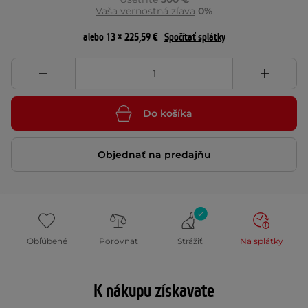
Vaša vernostná zľava
0%
alebo 13 × 225,59 €
Spočítať splátky
Do košíka
Objednať na predajňu
Obľúbené
Porovnať
Strážiť
Na splátky
K nákupu získavate