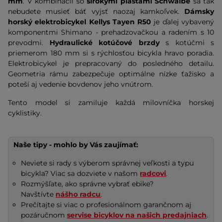
mm
. V kombinácii so
širokými plášťami Schwalbe
sa tak
nebudete musieť báť vyjsť naozaj kamkoľvek.
Dámsky
horský elektrobicykel Kellys Tayen R50
je ďalej vybavený
komponentmi Shimano - prehadzovačkou a radením s 10
prevodmi.
Hydraulické kotúčové brzdy
s kotúčmi s
priemerom 180 mm si s rýchlosťou bicykla hravo poradia.
Elektrobicykel je prepracovaný do posledného detailu.
Geometria rámu zabezpečuje optimálne nízke ťažisko a
poteší aj vedenie bovdenov jeho vnútrom.
Tento model si zamiluje každá milovníčka horskej
cyklistiky.
Naše tipy - mohlo by Vás zaujímať:
Neviete si rady s výberom správnej veľkosti a typu
bicykla? Viac sa dozviete v našom
radcovi
.
Rozmýšľate, ako správne vybrať ebike?
Navštívte
nášho radcu
.
Prečítajte si viac o profesionálnom garančnom aj
pozáručnom
servise bicyklov na našich predajniach
.