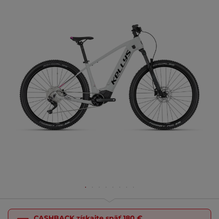
CASHBACK
získajte späť
180 €