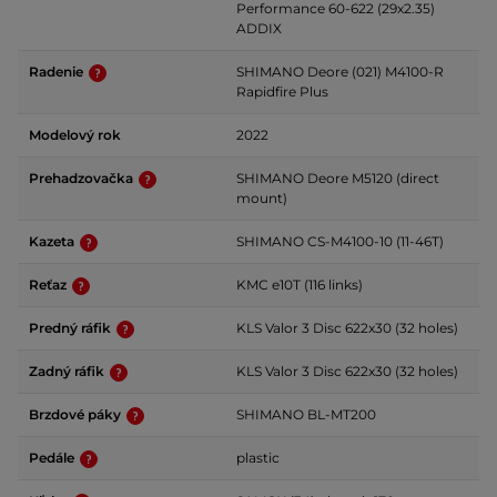
Performance 60-622 (29x2.35)
ADDIX
Radenie
SHIMANO Deore (021) M4100-R
Rapidfire Plus
Modelový rok
2022
Prehadzovačka
SHIMANO Deore M5120 (direct
mount)
Kazeta
SHIMANO CS-M4100-10 (11-46T)
Reťaz
KMC e10T (116 links)
Predný ráfik
KLS Valor 3 Disc 622x30 (32 holes)
Zadný ráfik
KLS Valor 3 Disc 622x30 (32 holes)
Brzdové páky
SHIMANO BL-MT200
Pedále
plastic