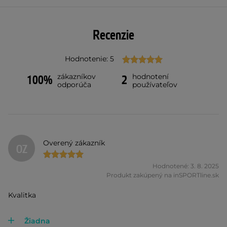
Recenzie
Hodnotenie: 5
zákazníkov
hodnotení
100%
2
odporúča
používateľov
Overený zákazník
OZ
Hodnotené: 3. 8. 2025
Produkt zakúpený na inSPORTline.sk
Kvalitka
Žiadna