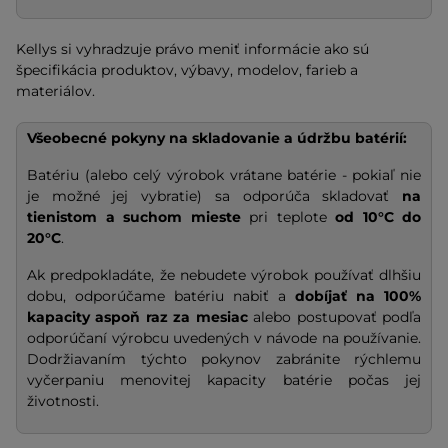
Kellys si vyhradzuje právo meniť informácie ako sú
špecifikácia produktov, výbavy, modelov, farieb a
materiálov.
Všeobecné pokyny na skladovanie a údržbu batérií:
Batériu (alebo celý výrobok vrátane batérie - pokiaľ nie
je možné jej vybratie) sa odporúča skladovať
na
tienistom a suchom mieste
pri teplote
od 10°C do
20°C
.
Ak predpokladáte, že nebudete výrobok používať dlhšiu
dobu, odporúčame batériu nabiť a
dobíjať na
100%
kapacity
aspoň raz za mesiac
alebo postupovať podľa
odporúčaní výrobcu uvedených v návode na používanie.
Dodržiavaním týchto pokynov zabránite rýchlemu
vyčerpaniu menovitej kapacity batérie počas jej
životnosti.