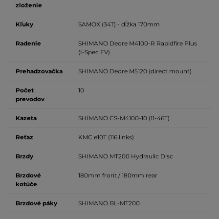
zloženie
Kľuky
SAMOX (34T) - dĺžka 170mm
Radenie
SHIMANO Deore M4100-R Rapidfire Plus
(I-Spec EV)
Prehadzovačka
SHIMANO Deore M5120 (direct mount)
Počet
10
prevodov
Kazeta
SHIMANO CS-M4100-10 (11-46T)
Reťaz
KMC e10T (116 links)
Brzdy
SHIMANO MT200 Hydraulic Disc
Brzdové
180mm front / 180mm rear
kotúče
Brzdové páky
SHIMANO BL-MT200