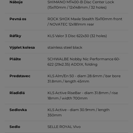
Náboje
SHIMANO MT400-B Disc Center Lock
(15x110mm / 12x148mm / 32 holes)
Pevná os
ROCK SHOX Maxle Stealth 15x110mm front
/ NOVATEC 12x181mm rear
Ráfiky
KLS Valor 3 Disc 622x30 (32 holes)
Výplet kolesa
stainless steel black
Plášte
SCHWALBE Nobby Nic Performance 60-
622 (29x2.35) ADDIX, folding
Predstavec
KLS Alm/En 50 - diam 28.6mm / bar bore
31.8mm / length 45mm
Riadidlá
KLS Active RiseBar - diam 31.8mm / rise
18mm / width 700mm
Sedlovka
KLS Active - diam 30.9mm / length
350mm
Sedlo
SELLE ROYAL Vivo