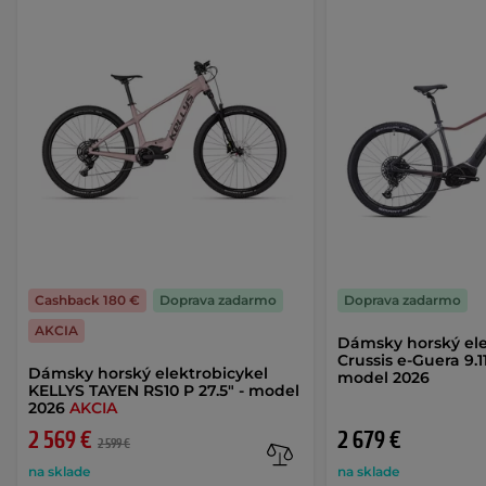
Cashback 180 €
Doprava zadarmo
Doprava zadarmo
AKCIA
Dámsky horský ele
Crussis e-Guera 9.1
Dámsky horský elektrobicykel
model 2026
KELLYS TAYEN RS10 P 27.5" - model
2026
AKCIA
2 569 €
2 679 €
2 599 €
na sklade
na sklade