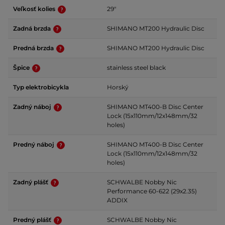
Veľkosť kolies
29"
Zadná brzda
SHIMANO MT200 Hydraulic Disc
Predná brzda
SHIMANO MT200 Hydraulic Disc
Špice
stainless steel black
Typ elektrobicykla
Horský
Zadný náboj
SHIMANO MT400-B Disc Center
Lock (15x110mm/12x148mm/32
holes)
Predný náboj
SHIMANO MT400-B Disc Center
Lock (15x110mm/12x148mm/32
holes)
Zadný plášť
SCHWALBE Nobby Nic
Performance 60-622 (29x2.35)
ADDIX
Predný plášť
SCHWALBE Nobby Nic