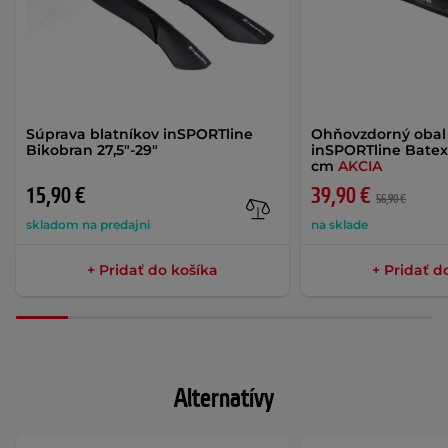
Súprava blatníkov inSPORTline
Ohňovzdorný obal 
Bikobran 27,5"-29"
inSPORTline Batex
cm
AKCIA
15,90 €
39,90 €
56,90 €
skladom na predajni
na sklade
+ Pridať do košíka
+ Pridať d
Alternatívy