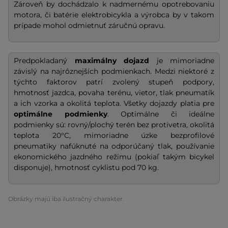
Zároveň by dochádzalo k nadmernému opotrebovaniu
motora, či batérie elektrobicykla a výrobca by v takom
prípade mohol odmietnuť záručnú opravu.
Predpokladaný
maximálny dojazd
je mimoriadne
závislý na najrôznejších podmienkach. Medzi niektoré z
týchto faktorov patrí zvolený stupeň podpory,
hmotnosť jazdca, povaha terénu, vietor, tlak pneumatík
a ich vzorka a okolitá teplota. Všetky dojazdy platia pre
optimálne podmienky
. Optimálne či ideálne
podmienky sú: rovný/plochý terén bez protivetra, okolitá
teplota 20°C, mimoriadne úzke bezprofilové
pneumatiky nafúknuté na odporúčaný tlak, používanie
ekonomického jazdného režimu (pokiaľ takým bicykel
disponuje), hmotnosť cyklistu pod 70 kg.
Obrázky majú iba ilustračný charakter.