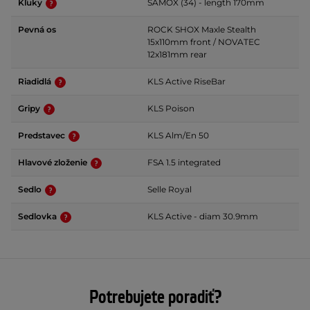
Kľuky
SAMOX (34) - length 170mm
Pevná os
ROCK SHOX Maxle Stealth
15x110mm front / NOVATEC
12x181mm rear
Riadidlá
KLS Active RiseBar
Gripy
KLS Poison
Predstavec
KLS Alm/En 50
Hlavové zloženie
FSA 1.5 integrated
Sedlo
Selle Royal
Sedlovka
KLS Active - diam 30.9mm
Potrebujete poradiť?