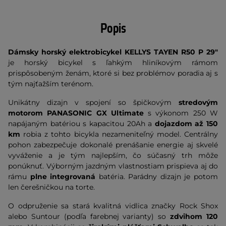
Popis
Dámsky horský elektrobicykel KELLYS TAYEN R50 P 29"
je horský bicykel s ľahkým hliníkovým rámom
prispôsobeným ženám, ktoré si bez problémov poradia aj s
tým najťažším terénom.
Unikátny dizajn v spojení so špičkovým
stredovým
motorom PANASONIC GX Ultimate
s výkonom 250 W
napájaným batériou s kapacitou 20Ah a
dojazdom až 150
km
robia z tohto bicykla nezameniteľný model. Centrálny
pohon zabezpečuje dokonalé prenášanie energie aj skvelé
vyváženie a je tým najlepším, čo súčasný trh môže
ponúknuť. Výborným jazdným vlastnostiam prispieva aj do
rámu
plne integrovaná
batéria. Parádny dizajn je potom
len čerešničkou na torte.
O odpruženie sa stará kvalitná vidlica značky Rock Shox
alebo Suntour (podľa farebnej varianty) so
zdvihom 120