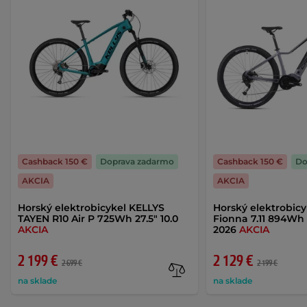
Cashback 150 €
Doprava zadarmo
Cashback 150 €
Do
AKCIA
AKCIA
Horský elektrobicykel KELLYS
Horský elektrobicy
TAYEN R10 Air P 725Wh 27.5" 10.0
Fionna 7.11 894Wh 
AKCIA
2026
AKCIA
2 199 €
2 129 €
2 699 €
2 199 €
na sklade
na sklade