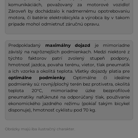
komunikáciách, považovaný za motorové vozidlo!
Zároveň by dochádzalo k nadmernému opotrebovaniu
motora, či batérie elektrobicykla a výrobca by v takom
prípade mohol odmietnuť záručnú opravu.
Predpokladaný
maximálny dojazd
je mimoriadne
závislý na najrôznejších podmienkach. Medzi niektoré z
týchto faktorov patrí zvolený stupeň podpory,
hmotnosť jazdca, povaha terénu, vietor, tlak pneumatík
a ich vzorka a okolitá teplota. Všetky dojazdy platia pre
optimálne podmienky
. Optimálne či ideálne
podmienky sú: rovný/plochý terén bez protivetra, okolitá
teplota 20°C, mimoriadne úzke bezprofilové
pneumatiky nafúknuté na odporúčaný tlak, používanie
ekonomického jazdného režimu (pokiaľ takým bicykel
disponuje), hmotnosť cyklistu pod 70 kg.
Obrázky majú iba ilustračný charakter.