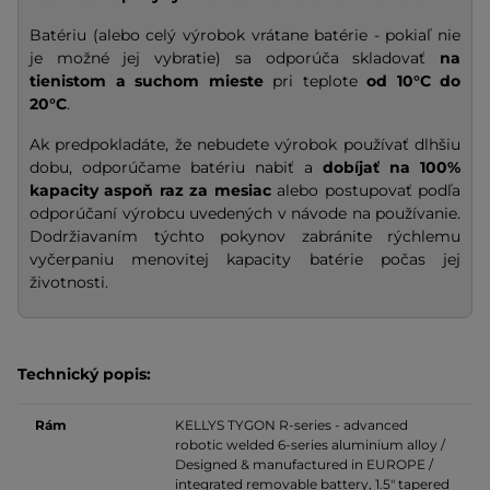
Batériu (alebo celý výrobok vrátane batérie - pokiaľ nie
je možné jej vybratie) sa odporúča skladovať
na
tienistom a suchom mieste
pri teplote
od 10°C do
20°C
.
Ak predpokladáte, že nebudete výrobok používať dlhšiu
dobu, odporúčame batériu nabiť a
dobíjať na
100%
kapacity
aspoň raz za mesiac
alebo postupovať podľa
odporúčaní výrobcu uvedených v návode na používanie.
Dodržiavaním týchto pokynov zabránite rýchlemu
vyčerpaniu menovitej kapacity batérie počas jej
životnosti.
Technický popis:
Rám
KELLYS TYGON
R-series - advanced
robotic welded 6-series aluminium alloy /
Designed & manufactured in EUROPE /
integrated removable battery, 1.5" tapered