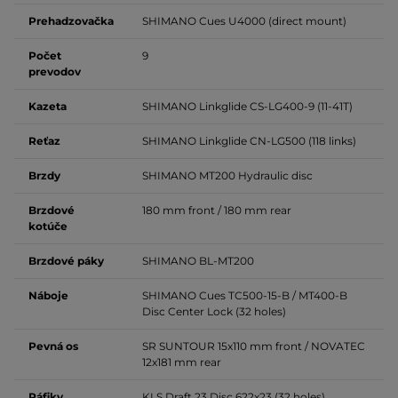
Prehadzovačka
SHIMANO Cues U4000 (direct mount)
Počet
9
prevodov
Kazeta
SHIMANO Linkglide CS-LG400-9 (11-41T)
Reťaz
SHIMANO Linkglide CN-LG500 (118 links)
Brzdy
SHIMANO MT200 Hydraulic disc
Brzdové
180 mm front / 180 mm rear
kotúče
Brzdové páky
SHIMANO BL-MT200
Náboje
SHIMANO Cues TC500-15-B / MT400-B
Disc Center Lock (32 holes)
Pevná os
SR SUNTOUR 15x110 mm front / NOVATEC
12x181 mm rear
Ráfiky
KLS Draft 23 Disc 622x23 (32 holes)