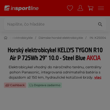
Horské elektrobicykle
Dámske horské elektrobicykle
IN: K25004
Horský elektrobicykel KELLYS TYGON R10
Air P 725Wh 29" 10.0 - Steel Blue
AKCIA
Elektrobicykel vhodný do náročného terénu, centrálny
pohon Panasonic, integrovaná odnímateľná batéria s
dojazdom až 150 km, hydraulické kotúčové brzdy.
viac
Cashback
Doprava zadarmo