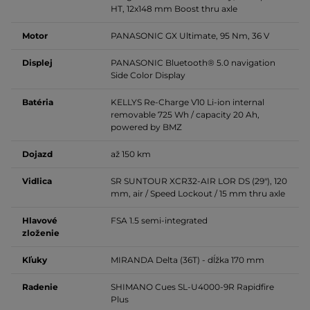
HT, 12x148 mm Boost thru axle
Motor
PANASONIC GX Ultimate, 95 Nm, 36 V
Displej
PANASONIC
Bluetooth® 5.0 navigation
Side Color Display
Batéria
KELLYS Re-Charge V10 Li-ion
internal
removable 725 Wh / capacity 20 Ah,
powered by BMZ
Dojazd
až 150 km
Vidlica
SR SUNTOUR XCR32-AIR LOR DS (29"), 120
mm,
air / Speed Lockout / 15 mm thru axle
Hlavové
FSA 1.5 semi-integrated
zloženie
Kľuky
MIRANDA Delta (36T) - dĺžka 170 mm
Radenie
SHIMANO Cues SL-U4000-9R Rapidfire
Plus