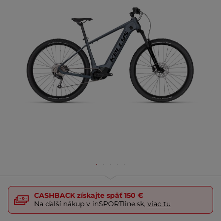
CASHBACK
získajte späť
150 €
Na ďalší nákup v inSPORTline.sk,
viac tu