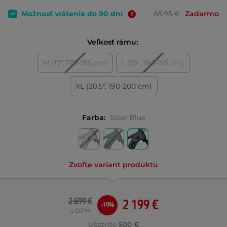
Možnosť vrátenia do 90 dní
65,95 €
Zadarmo
Veľkosť rámu:
M (17", 170-185 cm)
L (19", 180-195 cm)
XL (20,5", 190-200 cm)
Farba:
Steel Blue
Zvoľte variant produktu
2 699 €
2 199 €
-19%
s DPH
Ušetríte
500 €