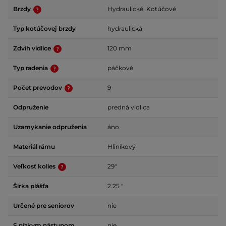
Brzdy
Hydraulické, Kotúčové
Typ kotúčovej brzdy
hydraulická
Zdvih vidlice
120 mm
Typ radenia
páčkové
Počet prevodov
9
Odpruženie
predná vidlica
Uzamykanie odpruženia
áno
Materiál rámu
Hliníkový
Veľkosť kolies
29"
Šírka plášťa
2.25 "
Určené pre seniorov
nie
S nízkym nástupom
nie