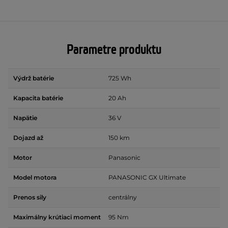
Parametre produktu
Výdrž batérie
725 Wh
Kapacita batérie
20 Ah
Napätie
36 V
Dojazd až
150 km
Motor
Panasonic
Model motora
PANASONIC GX Ultimate
Prenos sily
centrálny
Maximálny krútiaci moment
95 Nm