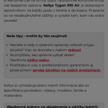
A keď príde čas na strmý zjazd, hydraulické kotúčové brzdy
vás bezpečne zastavia.
Kellys Tygon R10 Air
je dokonalým
spoločníkom na každú jazdu v teréne a do kopca. Pripravte
sa na nezabudnuteľné zážitky a vyrazte tam, kam vás srdce
zavedie!
Naše tipy - mohlo by Vás zaujímať:
Neviete si rady s výberom správnej veľkosti a typu
bicykla? Viac sa dozviete v našom
radcovi
.
Rozmýšľate, ako správne vybrať ebike?
Navštívte
nášho radcu
.
Prečítajte si viac o profesionálnom garančnom aj
pozáručnom
servise bicyklov na našich predajniach
.
Kellys si vyhradzuje právo meniť informácie ako sú
špecifikácia produktov, výbavy, modelov, farieb a
materiálov.
Všeobecné pokyny na skladovanie a údržbu batérií: