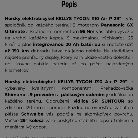
Popis
Horský elektrobicykel KELLYS TYGON R10 Air P 29"
- váš
spoločník do každého terénu! S motorom
Panasonic GX
Ultimate
a krútiacim momentom
95 Nm
vás ľahko vyvezie
na vrchol každého kopca. S maximálnou rýchlosťou 25
km/h a plne
integrovanou
20 Ah
batériou
si môžete užiť
až 150 km
dobrodružstva na jedno nabitie. Na riadidlách
nájdete prehľadný displej, ktorý vám ukáže všetko dôležité -
od úrovne nabitia batérie až po počet najazdených
kilometrov.
Horský elektrobicykel KELLYS TYGON R10 Air P 29"
je
vybavený kvalitnými komponentmi. Prehadzovačka
Shimano
s
9 prevodmi
a
páčkovým radením
je ideálna do
každého terénu. Odpružená
vidlica
SR SUNTOUR
so
zdvihom 120 mm si poradí s každou nerovnosťou, zatiaľ čo
plášte
Schwalbe
vás podržia na akomkoľvek povrchu.
Väčšie
29" kolesá
vám poskytnú stabilitu, lepšiu trakciu a
menší valivý odpor.