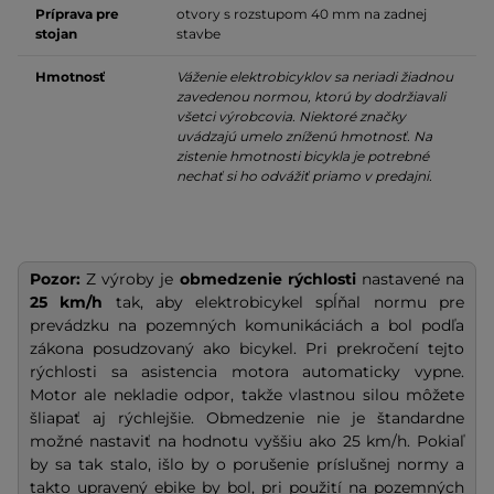
Príprava pre
otvory s rozstupom 40 mm na zadnej
stojan
stavbe
Hmotnosť
Váženie elektrobicyklov sa neriadi žiadnou
zavedenou normou, ktorú by dodržiavali
všetci výrobcovia. Niektoré značky
uvádzajú umelo zníženú hmotnosť. Na
zistenie hmotnosti bicykla je potrebné
nechať si ho odvážiť priamo v predajni.
Pozor:
Z výroby je
obmedzenie rýchlosti
nastavené na
25 km/h
tak, aby elektrobicykel spĺňal normu pre
prevádzku na pozemných komunikáciách a bol podľa
zákona posudzovaný ako bicykel. Pri prekročení tejto
rýchlosti sa asistencia motora automaticky vypne.
Motor ale nekladie odpor, takže vlastnou silou môžete
šliapať aj rýchlejšie. Obmedzenie nie je štandardne
možné nastaviť na hodnotu vyššiu ako 25 km/h. Pokiaľ
by sa tak stalo, išlo by o porušenie príslušnej normy a
takto upravený ebike by bol, pri použití na pozemných