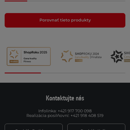
Porovnať tieto produkty
Kontaktujte nás
Infolinka
:
+421 917 700 098
Realizácia posilňovní
:
+421 918 408 519