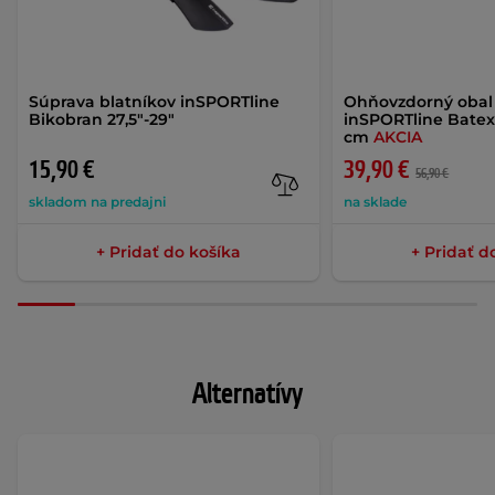
Súprava blatníkov inSPORTline
Ohňovzdorný obal 
Bikobran 27,5"-29"
inSPORTline Batex
cm
AKCIA
15,90 €
39,90 €
56,90 €
skladom na predajni
na sklade
+ Pridať do košíka
+ Pridať d
Alternatívy