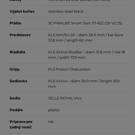
Výplet kolies
stainless steel black
Plášte
SCHWALBE Smart Sam 57-622 (29 "x2.25)
Predstavec
KLS Alm/En 50 -
diam 28.6 mm / bar bore
31.8 mm / length 60 mm
Riadidlá
KLS Active RiseBar -
diam 31.8 mm / rise 18
mm / width 720 mm
Gripy
KLS Poison OneLockon
Sedlovka
KLS Active -
diam 30.9 mm / length 350
mm
Sedlo
SELLE ROYAL Vivo
Pedále
plastic
Príprava pre
nie
zadný nosič