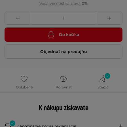
Vaša vernostná zľava
0%
Do košíka
Objednať na predajňu
Obľúbené
Porovnať
Strážiť
K nákupu získavate
Zapožičanie počas reklamácie