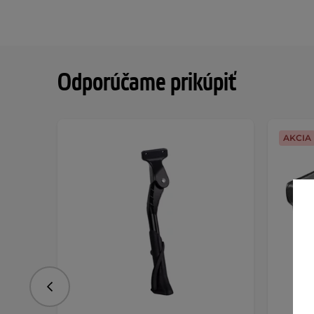
Odporúčame prikúpiť
AKCIA
Predchádzajúce