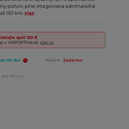
lny pohon, plne integrovaná odnímateľná
 až 150 km.
viac
ískajte späť
150 €
up v inSPORTline.sk,
viac tu
 do 90 dní
65,95 €
Zadarmo
", 160-175 cm)