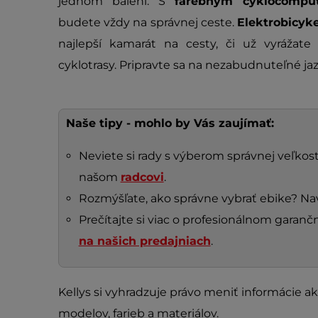
jednom balení. S
farebným cyklocomp
budete vždy na správnej ceste.
Elektrobicyk
najlepší kamarát na cesty, či už vyrážat
cyklotrasy. Pripravte sa na nezabudnuteľné ja
Naše tipy - mohlo by Vás zaujímať:
Neviete si rady s výberom správnej veľkosti
našom
radcovi
.
Rozmýšľate, ako správne vybrať ebike? Na
Prečítajte si viac o profesionálnom gara
na našich predajniach
.
Kellys si vyhradzuje právo meniť informácie ak
modelov, farieb a materiálov.