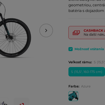
geometriou, centrá
batéria s dojazdom
CASHBACK
z
Nasledujúce
Na ďalší nák
Možnosť vrátenia
Veľkosť rámu:
S (15,5
S (15,5", 160-175 cm)
Farba:
Azure