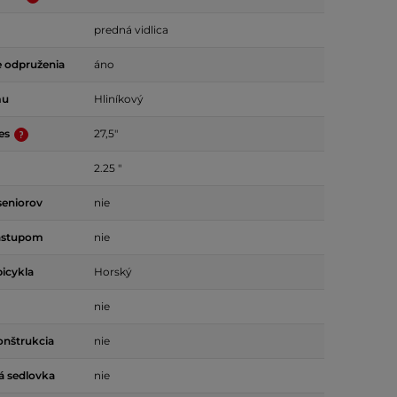
predná vidlica
 odpruženia
áno
mu
Hliníkový
ies
27,5"
2.25 "
seniorov
nie
ástupom
nie
bicykla
Horský
nie
onštrukcia
nie
á sedlovka
nie