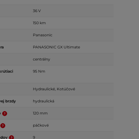
36 V
150 km
Panasonic
ra
PANASONIC GX Ultimate
centrálny
rútiaci
95 Nm
Hydraulické, Kotúčové
ej brzdy
hydraulická
e
120 mm
páčkové
odov
9