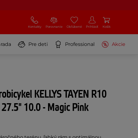
Kontakty
Porovnanie
Obľúbené
Prihlásiť
Košík
rada
Pre deti
Professional
Akcie
trobicykel KELLYS TAYEN R10
27.5" 10.0 - Magic Pink
náročného terénu, ľahký rám s optimálnou