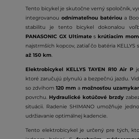
Tento bicykel je skutočne verný spoločník, vyr
integrovanou
odnímateľnou batériou
a
Boo
stabilitu je tento bicykel dokonalou voľ
PANASONIC GX Ultimate
s
krútiacim mo
najstrmších kopcov, zatiaľ čo batéria KELLYS 
až 150 km
.
Elektrobicykel KELLYS TAYEN R10 Air P
j
ktoré zaručujú plynulú a bezpečnú jazdu. Vid
so zdvihom
120 mm
a
možnosťou uzamykan
povrchu.
Hydraulické kotúčové brzdy
zabez
situácii. Radenie SHIMANO umožňuje jedn
udržiavanie optimálnej kadencie.
Tento elektrobicykel je určený pre tých, ktor