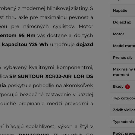
obený z modernej hliníkovej zliatiny. S
Napätie
st thru axle
pre maximálnu pevnosť a
Dojazd až
bou pre náročných cyklistov. Motor
Motor
mentom 95 Nm
vás dostane aj do tých
s
kapacitou 725 Wh
umožňuje
dojazd
Model moto
Prenos sily
e vybavený kvalitnými komponentmi,
Maximálny k
moment
lica
SR SUNTOUR XCR32-AIR LOR DS
ia
poskytuje pohodlie na akomkoľvek
Brzdy
pečujú bezpečné zastavenie v každej
Typ kotúčov
oduché prepínanie medzi prevodmi a
Zdvih vidlic
Typ radenia
í hľadajú spoľahlivosť, výkon a štýl v
Počet prev