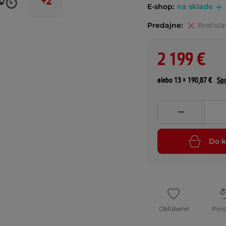
+2
E-shop:
na sklade
Predajne:
Bratisla
2 199 €
alebo 13 × 190,87 €
Spo
Do k
Obľúbené
Por