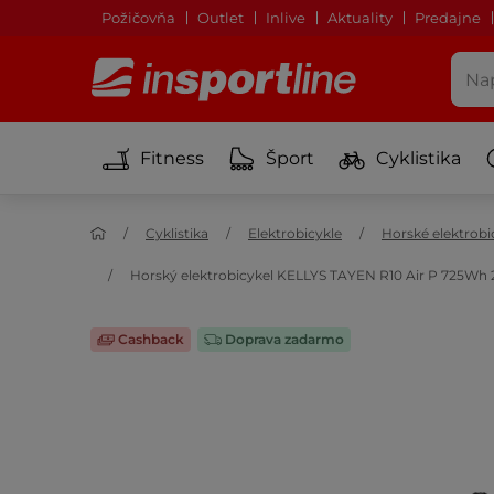
Požičovňa
Outlet
Inlive
Aktuality
Predajne
Fitness
Šport
Cyklistika
Cyklistika
Elektrobicykle
Horské elektrobi
Horský elektrobicykel KELLYS TAYEN R10 Air P 725Wh 27
Cashback
Doprava zadarmo