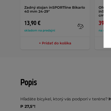
Zadný stojan inSPORTline Bikarlo
Ohňovz
40 mm 24-29"
inSPOR
cm
AK
13,90 €
39,90
skladom na predajni
na skla
+ Pridať do košíka
Popis
Hľadáte bicykel, ktorý vás podporí v teréne?
H
P 27,5"!