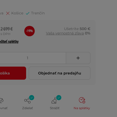
va
Košice
Trenčín
2 699 €
Ušetríte
500 €
-19%
Vaša vernostná zľava
0%
s DPH
čítať splátky
ošíka
Objednať na predajňu
ovnať
Zdielať
Strážiť
Na splátky