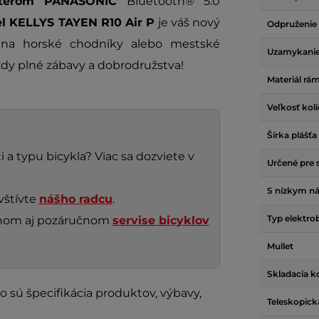
uterom PANASONIC
Bluetooth® 5.0
el KELLYS TAYEN R10 Air P
je váš nový
Odpruženie
e na horské chodníky alebo mestské
Uzamykanie
zdy plné zábavy a dobrodružstva!
Materiál rá
Veľkosť kol
Šírka plášťa
 a typu bicykla? Viac sa dozviete v
Určené pre 
S nízkym n
vštívte
nášho radcu
.
Typ elektro
nčnom aj pozáručnom
servise bicyklov
Mullet
Skladacia k
o sú špecifikácia produktov, výbavy,
Teleskopick