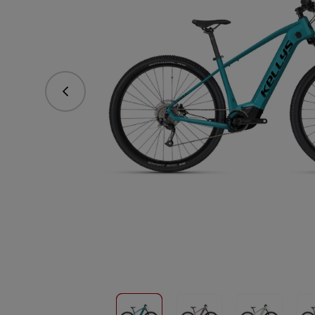
Predchádzajúce