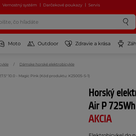
Vernostný systém
Darčekové poukazy
Servis
Moto
Outdoor
Zdravie a krása
Záh
cykle
Dámske horské elektrobicykle
.5" 10.0 - Magic Pink (Kód produktu: K25005-S-1)
Horský elek
Air P 725Wh 
AKCIA
Elektrobicykel do 