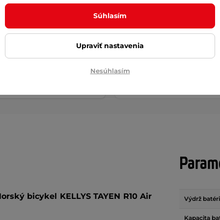
dorný obal na batérie
Predný blatník na bicykel 
Súhlasím
Tline Batexpro 50x16x16
Shockblade II 27,5+", 28", 29"
CIA
3,0" do stĺpika vidlice
 €
25,90 €
Upraviť nastavenia
56,90 €
de
na sklade
Nesúhlasím
+ Pridať do košíka
+ Pridať do košíka
Parame
orský bicykel KELLYS TAYEN R10 Air
Výdrž batér
Kapacita ba