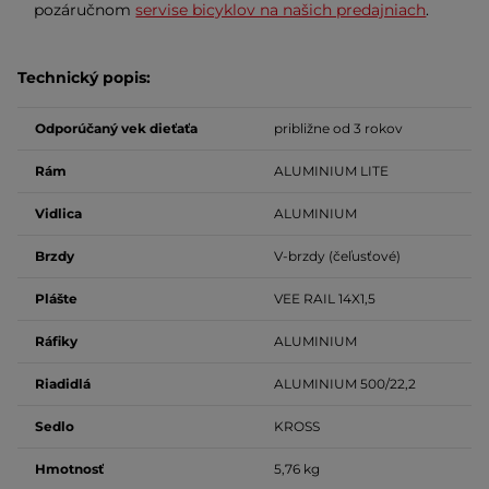
pozáručnom
servise bicyklov na našich predajniach
.
Technický popis:
Odporúčaný vek dieťaťa
približne od 3 rokov
Rám
ALUMINIUM
LITE
Vidlica
ALUMINIUM
Brzdy
V-brzdy (čeľusťové)
Plášte
VEE RAIL 14X1,5
Ráfiky
ALUMINIUM
Riadidlá
ALUMINIUM
500/22,2
Sedlo
KROSS
Hmotnosť
5,76 kg