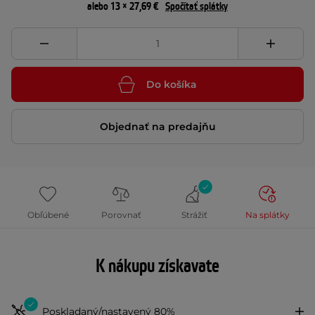
alebo 13 × 27,69 €
Spočítať splátky
Do košíka
Objednať na predajňu
Obľúbené
Porovnať
Strážiť
Na splátky
K nákupu získavate
Poskladaný/nastavený 80%