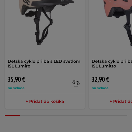
Detská cyklo prilba s LED svetlom
Detská cyklo prilb
ISL Lumiro
ISL Lumitto
35,90 €
32,90 €
na sklade
na sklade
+ Pridať do košíka
+ Pridať d