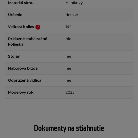
Materiál rámu
Hliníkový
Určenie
detské
Veľkosť kolies
14"
Prídavné stabilizačné
nie
kolieska
Stojan
nie
Nábojová brzda
nie
Odpružená vidlica
nie
Modelový rok
2025
Dokumenty na stiahnutie