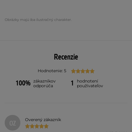
Obrázky majú iba ilustračný charakter.
Recenzie
Hodnotenie: 5
zákazníkov
hodnotení
100%
1
odporúča
používateľov
Overený zákazník
OZ