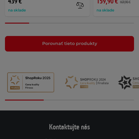
439 €
159,90 €
169,90 €
na sklade
na sklade
Porovnať tieto produkty
Kontaktujte nás