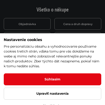
Všetko o nákupe
Objednávka
Cena a druh dopravy
Spôsob platby
Vernostný systém
Nastavenie cookies
Pre personalizáciu obsahu a vyhodnocovanie používame
cookies tretích strán, vďaka tomu pre vás dokážeme na
Montáž a servis
Reklamácie a záruka
webe aj mimo neho zobrazovať relevantnejšie ponuky
našich produktov. Zber týchto dát nezapneme, pokiaľ nám
k tomu nedáte súhlas.
Kariéra
Obchodné podmienky
Súhlasím
Upraviť nastavenia
© 2026 Stores inSPORTline SK, s.r.o. Všetky práva vyhradené
Ochrana osobných údajov
Nastavenie cookies