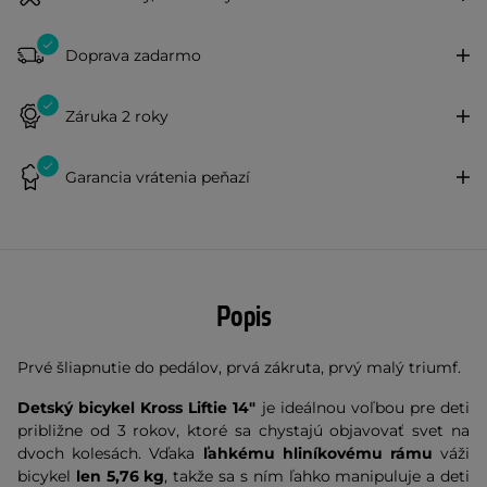
Doprava zadarmo
Záruka 2 roky
Garancia vrátenia peňazí
Popis
Prvé šliapnutie do pedálov, prvá zákruta, prvý malý triumf.
Detský bicykel Kross Liftie 14"
je ideálnou voľbou pre deti
približne od 3 rokov, ktoré sa chystajú objavovať svet na
dvoch kolesách. Vďaka
ľahkému hliníkovému rámu
váži
bicykel
len 5,76 kg
, takže sa s ním ľahko manipuluje a deti