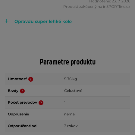
Hodnotené: 23. 7. 2026
Produkt zakúpený na inSPORTline.cz
Opravdu super lehké kolo
Parametre produktu
Hmotnosť
5.76 kg
Brzdy
Čeľusťové
Počet prevodov
1
Odpruženie
nemá
Odporúčané od
3 rokov