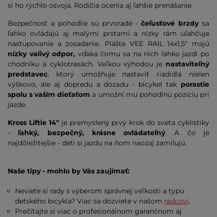
si ho rýchlo osvoja. Rodičia ocenia aj ľahšie prenášanie.
Bezpečnosť a pohodlie sú prvoradé -
čeľusťové brzdy
sa
ľahko ovládajú aj malými prstami a nízky rám uľahčuje
nastupovanie a zosadanie. Plášte VEE RAIL 14x1,5" majú
nízky valivý odpor,
vďaka čomu sa na nich ľahko jazdí po
chodníku a cyklotrasách. Veľkou výhodou je
nastaviteľný
predstavec
, ktorý umožňuje nastaviť riadidlá nielen
výškovo, ale aj dopredu a dozadu - bicykel tak
porastie
spolu s vaším dieťaťom
a umožní mu pohodlnú pozíciu pri
jazde.
Kross Liftie 14"
je premyslený prvý krok do sveta cyklistiky
-
ľahký, bezpečný, krásne ovládateľný
. A čo je
najdôležitejšie - deti si jazdu na ňom naozaj zamilujú.
Naše tipy - mohlo by Vás zaujímať:
Neviete si rady s výberom správnej veľkosti a typu
detského bicykla? Viac sa dozviete v našom
radcovi
.
Prečítajte si viac o profesionálnom garančnom aj