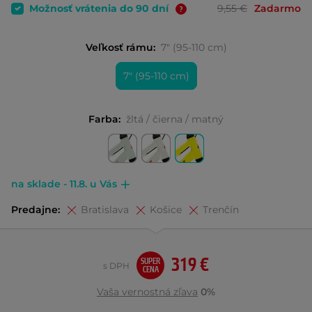
Možnosť vrátenia do 90 dní
9,55 €
Zadarmo
Veľkosť rámu:
7" (95-110 cm)
7" (95-110 cm)
Farba:
žltá / čierna / matný
na sklade - 11.8. u Vás
Predajne:
Bratislava
Košice
Trenčín
319 €
SUPER
s DPH
CENA
Vaša vernostná zľava
0%