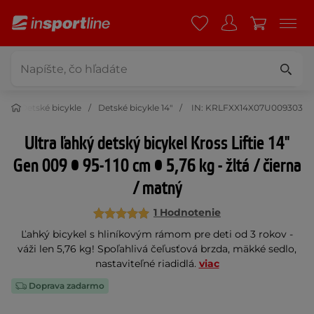
e
Detské bicykle
Detské bicykle 14"
IN: KRLFXX14X07U009303
Ultra ľahký detský bicykel Kross Liftie 14"
Gen 009 • 95-110 cm • 5,76 kg - žltá / čierna
/ matný
1 Hodnotenie
Ľahký bicykel s hliníkovým rámom pre deti od 3 rokov -
váži len 5,76 kg! Spoľahlivá čeľusťová brzda, mäkké sedlo,
nastaviteľné riadidlá.
viac
Doprava zadarmo