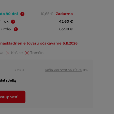
 do 90 dní
10,65 €
Zadarmo
+1 rok
42,60 €
+2 roky
63,90 €
naskladnenie tovaru očakávame 6.11.2026
va
Košice
Trenčín
Vaša vernostná zľava
0%
s DPH
ítať splátky
dostupnosť