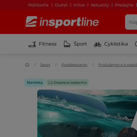
Požičovňa
Outlet
Inlive
Aktuality
Predajne
Fitness
Šport
Cyklistika
Šport
Paddleboardy
Príslušenstvo k pad
Novinka
Doprava zadarmo