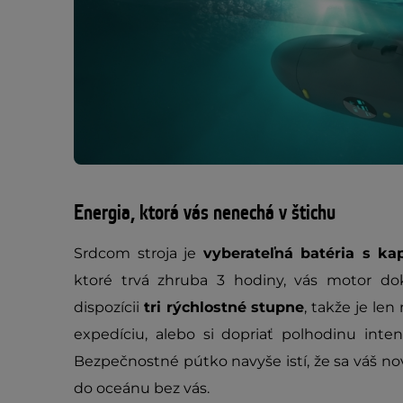
Energia, ktorá vás nenechá v štichu
Srdcom stroja je
vyberateľná batéria s k
ktoré trvá zhruba 3 hodiny, vás motor d
dispozícii
tri rýchlostné stupne
, takže je len
expedíciu, alebo si dopriať polhodinu inte
Bezpečnostné pútko navyše istí, že sa váš 
do oceánu bez vás.