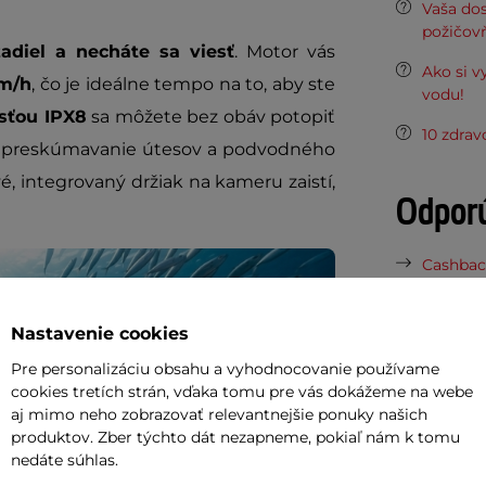
Vaša do
požičov
žadiel a necháte sa viesť
. Motor vás
Ako si v
km/h
, čo je ideálne tempo na to, aby ste
vodu!
sťou IPX8
sa môžete bez obáv potopiť
10 zdra
na preskúmavanie útesov a podvodného
é, integrovaný držiak na kameru zaistí,
Odpor
Cashbac
ďalší ná
Nevešaj 
Nastavenie cookies
elektrob
Pre personalizáciu obsahu a vyhodnocovanie používame
Posuňte 
cookies tretích strán, vďaka tomu pre vás dokážeme na webe
inSPORT
aj mimo neho zobrazovať relevantnejšie ponuky našich
produktov. Zber týchto dát nezapneme, pokiaľ nám k tomu
nedáte súhlas.