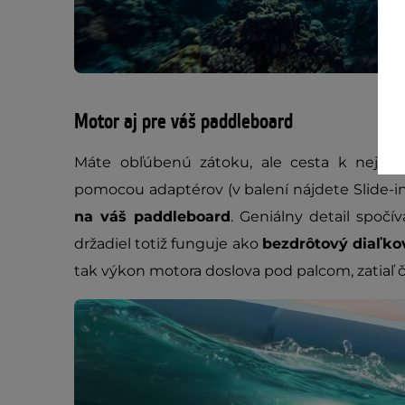
Motor aj pre váš paddleboard
Máte obľúbenú zátoku, ale cesta k nej je
pomocou adaptérov (v balení nájdete Slide-i
na váš paddleboard
. Geniálny detail spočí
držadiel totiž funguje ako
bezdrôtový diaľko
tak výkon motora doslova pod palcom, zatiaľ č