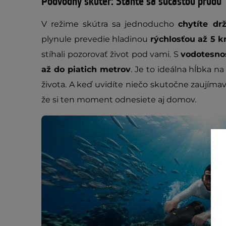
Podvodný skúter: Staňte sa súčasťou prúdu
V režime skútra sa jednoducho
chytíte dr
plynule prevedie hladinou
rýchlosťou až 5 
stíhali pozorovať život pod vami. S
vodotesno
až do piatich metrov
. Je to ideálna hĺbka 
života. A keď uvidíte niečo skutočne zaujímav
že si ten moment odnesiete aj domov.