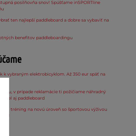
stupná posilňovňa snov! Spúšťame inSPORTline
ňu
ybrať ten najlepší paddleboard a dobre sa vybaviť na
votných benefitov paddleboardingu
účame
k k vybraným elektrobicyklom. Až 350 eur späť na
kup.
hlavu, v prípade reklamácie ti požičiame náhradný
icykel aj paddleboard
svoj tréning na novú úroveň so športovou výživou
line!