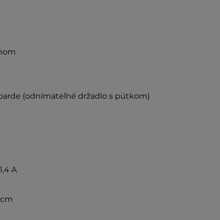
dnom
boarde (odnímateľné držadlo s pútkom)
1,4 A
7 cm