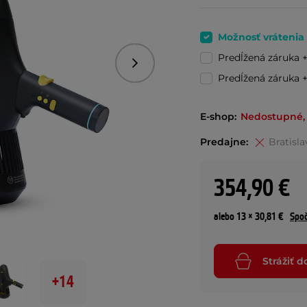
Možnosť vrátenia
Predĺžená záruka 
Nasledujúce
Predĺžená záruka 
E-shop:
Nedostupné, 
Predajne:
Bratisla
354,90 €
alebo 13 × 30,81 €
Spoč
Strážiť 
+14