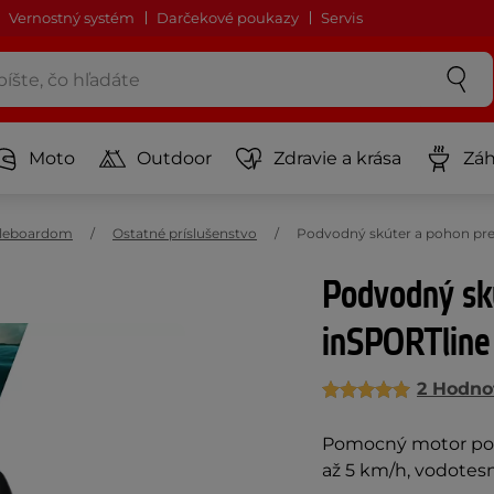
Vernostný systém
Darčekové poukazy
Servis
Moto
Outdoor
Zdravie a krása
Záh
dleboardom
Ostatné príslušenstvo
Podvodný skúter a pohon pre
Podvodný sk
inSPORTline
2 Hodno
Pomocný motor pod 
až 5 km/h, vodotesn