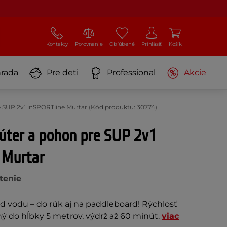
Kontakty
Porovnanie
Obľúbené
Prihlásiť
Košík
rada
Pre deti
Professional
Akcie
 SUP 2v1 inSPORTline Murtar (Kód produktu: 30774)
úter a pohon pre SUP 2v1
 Murtar
tenie
vodu – do rúk aj na paddleboard! Rýchlosť
ý do hĺbky 5 metrov, výdrž až 60 minút.
viac