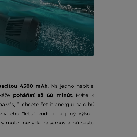
apacitou 4500 mAh
. Na jedno nabitie,
okáže
poháňať až 60 minút
. Máte k
 na vás, či chcete šetriť energiu na dlhú
nzívneho "letu" vodou na plný výkon.
nový motor nevydá na samostatnú cestu