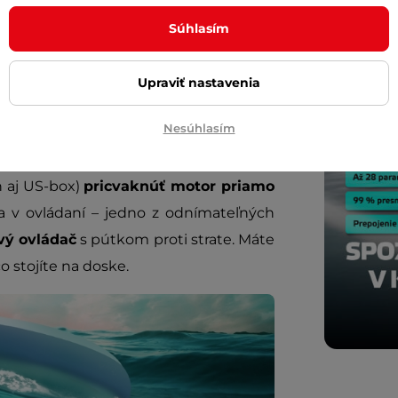
Súhlasím
Upraviť nastavenia
Nesúhlasím
 nekonečná? Stačí odobrať držadlá a
n aj US-box)
pricvaknúť motor priamo
va v ovládaní – jedno z odnímateľných
vý ovládač
s pútkom proti strate. Máte
o stojíte na doske.