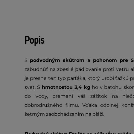
Popis
S
podvodným skútrom a pohonom pre SU
zabudnúť na zbesilé pádlovanie proti vetru a
je presne ten typ parťáka, ktorý urobí ťažkú pr
svet. S
hmotnosťou 3,4 kg
ho v batohu skoro
do vody, premení váš zážitok na nie
dobrodružného filmu. Vďaka odolnej konštr
šetrným zaobchádzaním na pláži.