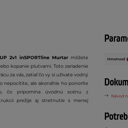
Parame
P 2v1 inSPORTline Murtar
môžete
Hmotnosť
lebo kopanie plutvami. Toto zariadenie
ácu za vás, zatiaľ čo vy si užívate vodný
Dokume
 nepocítite, ale akonáhle ho ponoríte
čo, čo pripomína úvodnú scénu z
Návod na
ukcii prežije aj stretnutie s menej
Potreb