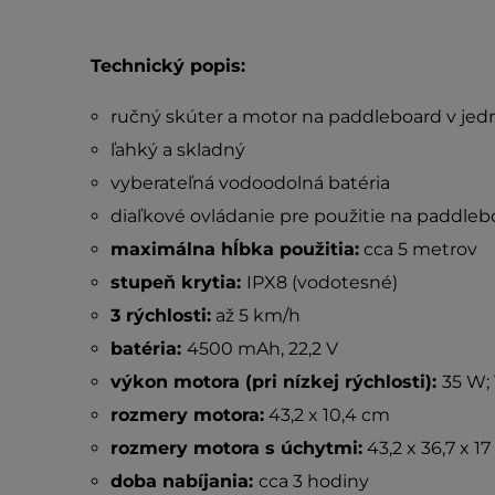
Technický popis:
ručný skúter a motor na paddleboard v je
ľahký a skladný
vyberateľná vodoodolná batéria
diaľkové ovládanie pre použitie na paddle
maximálna hĺbka použitia:
cca 5 metrov
stupeň krytia:
IPX8 (vodotesné)
3 rýchlosti:
až 5 km/h
batéria:
4500 mAh, 22,2 V
výkon motora (pri nízkej rýchlosti):
35 W; 
rozmery motora:
43,2 x 10,4 cm
rozmery motora s úchytmi:
43,2 x 36,7 x 1
doba nabíjania:
cca 3 hodiny