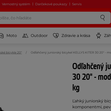
Vernostný systém
Darčekové poukazy
Servis
Moto
Outdoor
Zdravie a krása
Záh
ské bicykle 20"
Odľahčený juniorský bicykel KELLYS KITER 30 20" - mo
Odľahčený ju
30 20" - mod
kg
Ľahký juniorský bi
komponentmi, pevn