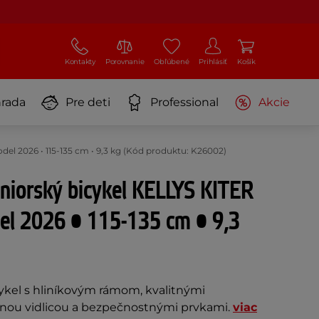
Kontakty
Porovnanie
Obľúbené
Prihlásiť
Košík
rada
Pre deti
Professional
Akcie
del 2026 • 115-135 cm • 9,3 kg (Kód produktu: K26002)
niorský bicykel KELLYS KITER
el 2026 • 115-135 cm • 9,3
cykel s hliníkovým rámom, kvalitnými
ou vidlicou a bezpečnostnými prvkami.
viac