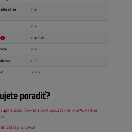
bilizačné
nie
nie
otočné
rzda
nie
idlica
nie
ok
2026
ujete poradiť?
stupná posilňovňa snov! Spúšťame inSPORTline
ňu
ať detský bicykel