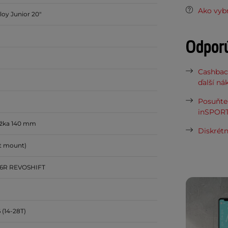
Ako vybr
oy Junior 20"
Odpor
Cashbac
ďalší ná
Posuňte 
inSPORT
ĺžka 140 mm
Diskrétn
t mount)
6R REVOSHIFT
(14-28T)