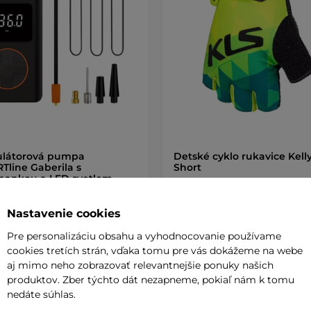
látorová pumpa
Detské cyklo rukavice Kelly
Tline Gaberila s
Short
bankou a LED svetlom
 €
11,90 €
Nastavenie cookies
41,90 €
de
skladom na predajni
Pre personalizáciu obsahu a vyhodnocovanie používame
cookies tretích strán, vďaka tomu pre vás dokážeme na webe
aj mimo neho zobrazovať relevantnejšie ponuky našich
+ Pridať do košíka
+ Pridať do košíka
produktov. Zber týchto dát nezapneme, pokiaľ nám k tomu
nedáte súhlas.