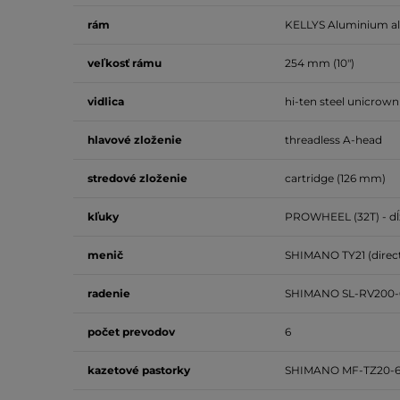
rám
KELLYS Aluminium all
veľkosť
rámu
254 mm (10")
vidlica
hi-ten steel unicrown
hlavové zloženie
threadless A-head
stredové zloženie
cartridge (126 mm)
kľuky
PROWHEEL (32T) - d
menič
SHIMANO TY21 (direc
radenie
SHIMANO SL-RV200-
počet
prevodov
6
kazetové pastorky
SHIMANO MF-TZ20-6 