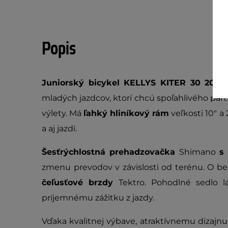
Popis
Juniorský bicykel KELLYS KITER 30 20"
je
mladých jazdcov, ktorí chcú spoľahlivého pa
výlety. Má
ľahký
hliníkový rám
veľkosti 10" a
a aj jazdí.
Šesťrýchlostná prehadzovačka
Shimano
s
zmenu prevodov v závislosti od terénu. O b
čeľusťové brzdy
Tektro. Pohodlné sedlo la
príjemnému zážitku z jazdy.
Vďaka kvalitnej výbave, atraktívnemu dizajn