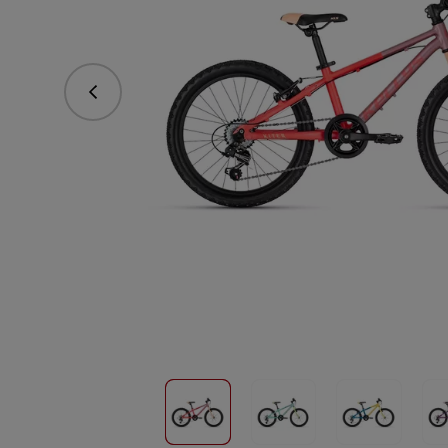
Predchádzajúce