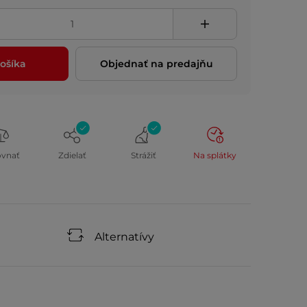
ošíka
Objednať na predajňu
ovnať
Zdielať
Strážiť
Na splátky
Alternatívy