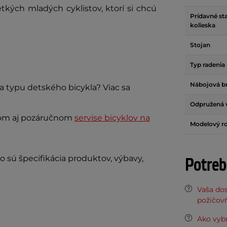
kých mladých cyklistov, ktorí si chcú
Prídavné sta
kolieska
Stojan
Typ radenia
Nábojová b
 a typu detského bicykla? Viac sa
Odpružená v
čnom aj pozáručnom
servise bicyklov na
Modelový r
o sú špecifikácia produktov, výbavy,
Potreb
Vaša do
požičov
Ako vybr