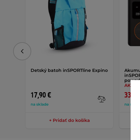
Predchádzajúce
Detský batoh inSPORTline Expino
Akumu
inSPOR
power
AKCIA
17,90 €
33,90
na sklade
na skla
+ Pridať do košíka