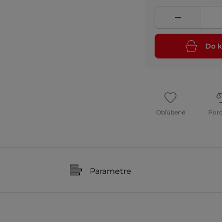
Do k
Obľúbené
Por
Parametre