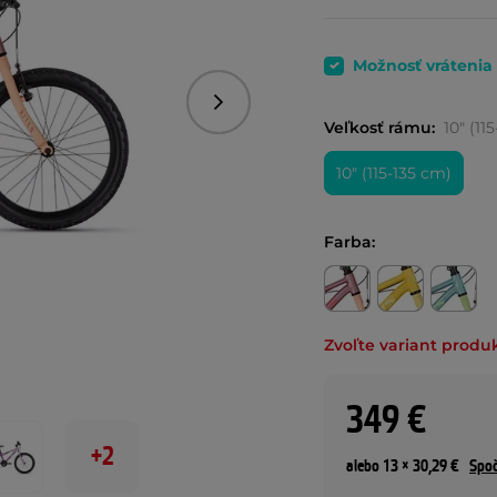
Možnosť vrátenia
Nasledujúce
Veľkosť rámu:
10" (11
10" (115-135 cm)
Farba:
Zvoľte variant produ
349 €
+2
alebo 13 × 30,29 €
Spoč