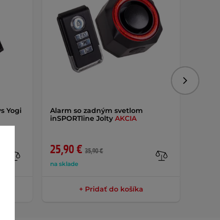
Nasledujú
s Yogi
Alarm so zadným svetlom
Cyklo
inSPORTline Jolty
AKCIA
25,90 €
29,9
35,90 €
na sklade
na skla
+ Pridať do košíka