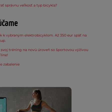
ať správnu veľkosť a typ bicykla?
účame
k k vybraným elektrobicyklom. Až 350 eur späť na
kup.
svoj tréning na novú úroveň so športovou výživou
line!
e zabalenie