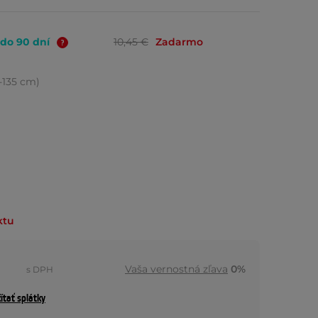
 do 90 dní
10,45 €
Zadarmo
5-135 cm)
ktu
Vaša vernostná zľava
0%
s DPH
ítať splátky