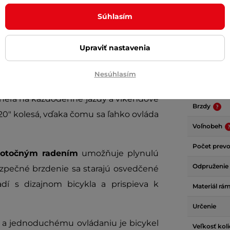
Súhlasím
Parame
Upraviť nastavenia
Nesúhlasím
 moderný horský bicykel určený pre
Hmotnosť
rtnera na každodenné jazdy a víkendové
Brzdy
 20" kolesá, vďaka čomu sa ľahko ovláda
Voľnobeh
Počet prev
 otočným radením
umožňuje plynulú
Odpruženie
ezpečné brzdenie sa starajú osvedčené
dí s dizajnom bicykla a prispieva k
Materiál rá
Určenie
u a jednoduchému ovládaniu je bicykel
Veľkosť kol