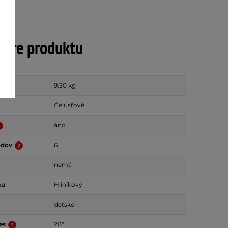
tre produktu
9.30 kg
Čeľusťové
áno
odov
6
nemá
mu
Hliníkový
detské
ies
20"