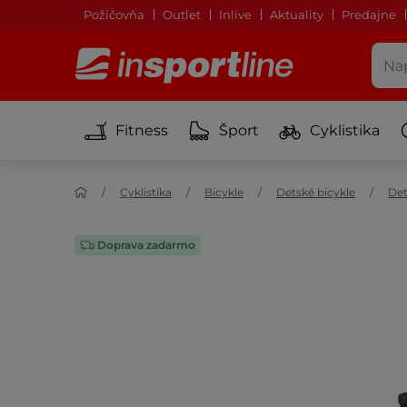
Požičovňa
Outlet
Inlive
Aktuality
Predajne
Fitness
Šport
Cyklistika
Cyklistika
Bicykle
Detské bicykle
Det
Doprava zadarmo