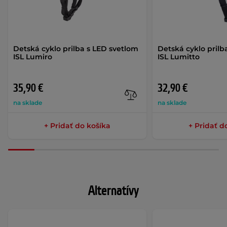
Detská cyklo prilba s LED svetlom
Detská cyklo prilb
ISL Lumiro
ISL Lumitto
35,90 €
32,90 €
na sklade
na sklade
+ Pridať do košíka
+ Pridať d
Alternatívy