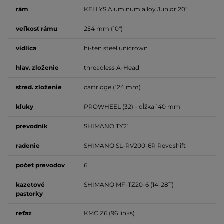
rám
KELLYS Aluminum alloy Junior 20"
veľkosť
rámu
254 mm (10")
vidlica
hi-ten steel unicrown
hlav. zloženie
threadless A-Head
stred. zloženie
cartridge (124 mm)
kľuky
PROWHEEL (32) - dĺžka 140 mm
prevodník
SHIMANO TY21
radenie
SHIMANO SL-RV200-6R Revoshift
počet
prevodov
6
kazetové
SHIMANO MF-TZ20-6 (14-28T)
pastorky
reťaz
KMC Z6 (96 links)