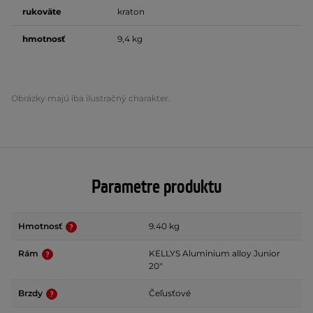
rukoväte
kraton
hmotnosť
9,4 kg
Obrázky majú iba ilustračný charakter.
Parametre produktu
Hmotnosť
9.40 kg
Rám
KELLYS Aluminium alloy Junior
20"
Brzdy
Čeľusťové