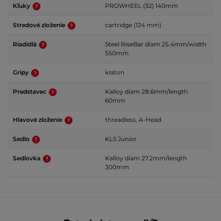
Kľuky
PROWHEEL (32) 140mm
Stredové zloženie
cartridge (124 mm)
Riadidlá
Steel RiseBar diam 25.4mm/width
550mm
Gripy
kraton
Predstavec
Kalloy diam 28.6mm/length
60mm
Hlavové zloženie
threadless, A-Head
Sedlo
KLS Junior
Sedlovka
Kalloy diam 27.2mm/length
300mm