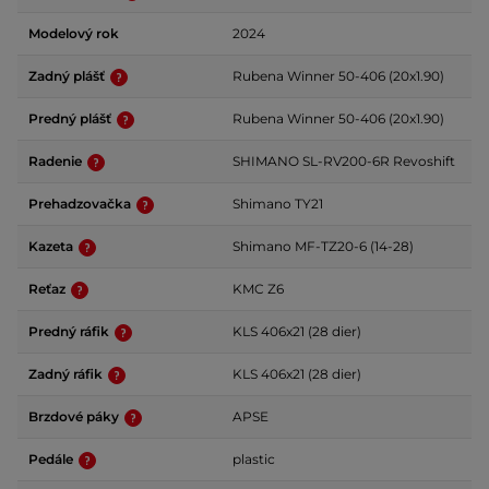
Modelový rok
2024
Zadný plášť
Rubena Winner 50-406 (20x1.90)
Predný plášť
Rubena Winner 50-406 (20x1.90)
Radenie
SHIMANO SL-RV200-6R Revoshift
Prehadzovačka
Shimano TY21
Kazeta
Shimano MF-TZ20-6 (14-28)
Reťaz
KMC Z6
Predný ráfik
KLS 406x21 (28 dier)
Zadný ráfik
KLS 406x21 (28 dier)
Brzdové páky
APSE
Pedále
plastic