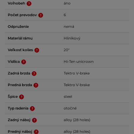
Voľnobeh
áno
Počet prevodov
6
Odpruženie
nemá
Materiál rámu
Hliníkový
Veľkosť kolies
20"
Vidlica
Hi-Ten unicrown
Zadná brzda
Tektro V-brake
Predná brzda
Tektro V-brake
Špice
steel
Typ radenia
otočné
Zadný náboj
alloy (28 holes)
Predný náboj
alloy (28 holes)