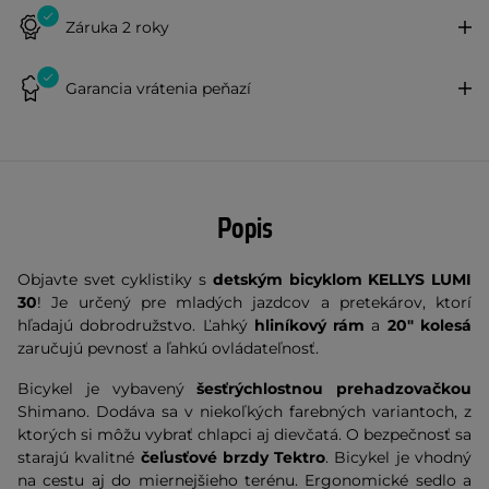
Záruka 2 roky
Garancia vrátenia peňazí
Popis
Objavte svet cyklistiky s
detským bicyklom KELLYS LUMI
30
! Je určený pre mladých jazdcov a pretekárov, ktorí
hľadajú dobrodružstvo. Ľahký
hliníkový rám
a
20" kolesá
zaručujú pevnosť a ľahkú ovládateľnosť.
Bicykel je vybavený
šesťrýchlostnou prehadzovačkou
Shimano. Dodáva sa v niekoľkých farebných variantoch, z
ktorých si môžu vybrať chlapci aj dievčatá. O bezpečnosť sa
starajú kvalitné
čeľusťové
brzdy Tektro
. Bicykel je vhodný
na cestu aj do miernejšieho terénu. Ergonomické sedlo a