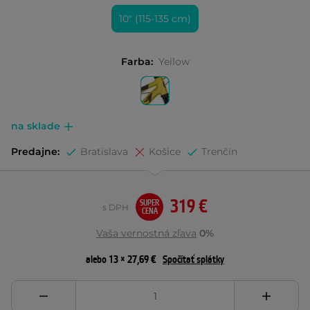
10" (115-135 cm)
Farba:
Yellow
na sklade
Predajne:
Bratislava
Košice
Trenčín
319 €
SUPER
s DPH
CENA
Vaša vernostná zľava
0%
alebo 13 × 27,69 €
Spočítať splátky