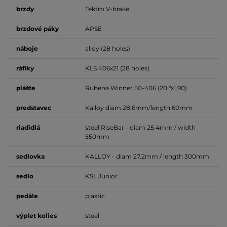
brzdy
Tektro V-brake
brzdové
páky
APSE
náboje
alloy
(28 holes)
ráfiky
KLS 406x21 (28 holes)
plášte
Rubena Winner 50-406 (20 "x1.90)
predstavec
Kalloy diam 28.6mm/length 60mm
riadidlá
steel RiseBar - diam 25.4mm / width
550mm
sedlovka
KALLOY - diam 27.2mm / length 300mm
sedlo
KSL Junior
pedále
plastic
výplet kolies
steel