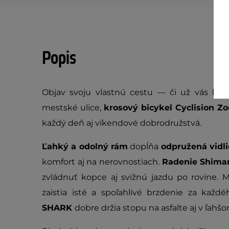
Popis
Objav svoju vlastnú cestu — či už vás láka
mestské ulice,
krosový bicykel
Cyclision Zo
každý deň aj víkendové dobrodružstvá.
Ľahký a odolný rám
dopĺňa
odpružená vidli
komfort aj na nerovnostiach.
Radenie Shiman
zvládnuť kopce aj svižnú jazdu po rovine.
zaistia isté a spoľahlivé brzdenie za každ
SHARK
dobre držia stopu na asfalte aj v ľahš