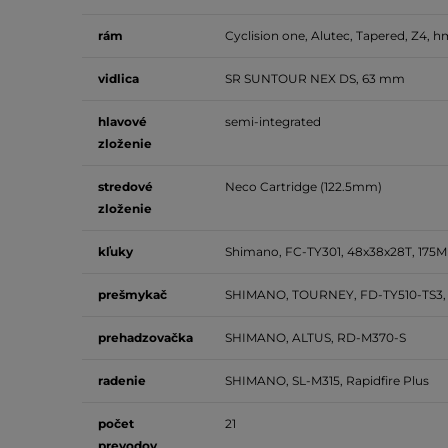
rám
Cyclision one, Alutec, Tapered, Z4, 
vidlica
SR SUNTOUR NEX DS, 63 mm
hlavové
semi-integrated
zloženie
stredové
Neco Cartridge (122.5mm)
zloženie
kľuky
Shimano, FC-TY301, 48x38x28T, 175MM
prešmykač
SHIMANO, TOURNEY, FD-TY510-TS3,
prehadzovačka
SHIMANO, ALTUS, RD-M370-S
radenie
SHIMANO, SL-M315, Rapidfire Plus
počet
21
prevodov