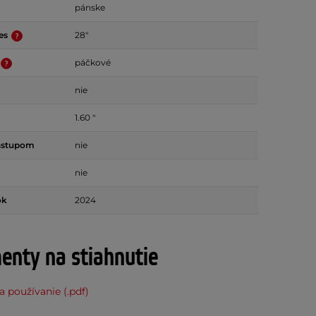
pánske
ies
28"
páčkové
nie
1.60 "
ástupom
nie
nie
ok
2024
nty na stiahnutie
 používanie (.pdf)