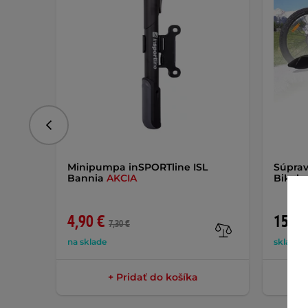
Predchádzajúce
Minipumpa inSPORTline ISL
Súprav
Bannia
AKCIA
Bikobr
4,90 €
15,90
7,30 €
na sklade
skladom
+ Pridať do košíka