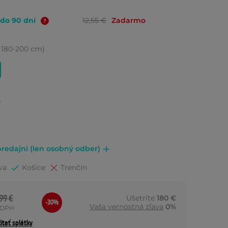
 do 90 dní
12,55 €
Zadarmo
, 180-200 cm)
e
redajni (len osobný odber)
va
Košice
Trenčín
99 €
Ušetríte
180 €
-30%
Vaša vernostná zľava
0%
 DPH
ítať splátky