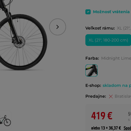
Možnosť vrátenia
Veľkosť rámu:
XL (21"
Nasledujúce
XL (21", 180-200 cm)
Farba:
Midnight Lim
E-shop:
skladom na p
Predajne:
Bratisla
419 €
5
s
alebo 13 × 36,37 €
Spoč