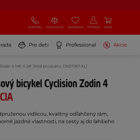
Kontakty
Porovnanie
Obľúbené
Prihlásiť
Košík
rada
Pre deti
Professional
Akcie
 Zodin 4 MK-II 28" (Kód produktu: CN57067-XL)
ový bicykel Cyclision Zodin 4
CIA
dpruženou vidlicou, kvalitný odľahčený rám,
orné jazdné vlastnosti, na cesty aj do ľahšieho