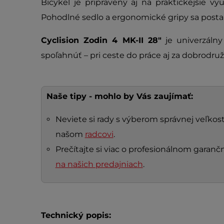
Bicykel je pripravený aj na praktickejšie vy
Pohodlné sedlo a ergonomické gripy sa postara
Cyclision Zodin 4 MK-II 28"
je univerzálny
spoľahnúť – pri ceste do práce aj za dobrodru
Naše tipy - mohlo by Vás zaujímať:
Neviete si rady s výberom správnej veľkosti
našom
radcovi
.
Prečítajte si viac o profesionálnom gara
na našich predajniach
.
Technický popis: