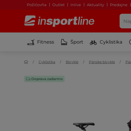
Požičovňa
Outlet
Inlive
Aktuality
Predajne
Fitness
Šport
Cyklistika
Cyklistika
Bicykle
Pánske bicykle
Pán
Doprava zadarmo