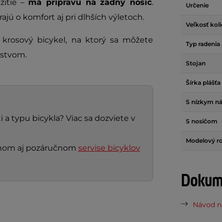
užitie –
má prípravu na zadný nosič
.
Určenie
jú o komfort aj pri dlhších výletoch.
Veľkosť kol
 krosový bicykel, na ktorý sa môžete
Typ radenia
žstvom.
Stojan
Šírka plášťa
S nízkym n
 a typu bicykla? Viac sa dozviete v
S nosičom
Modelový r
nčnom aj pozáručnom
servise bicyklov
Dokume
Návod na