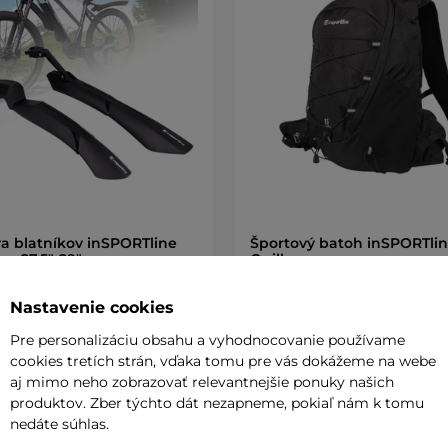
a blatníkov inSPORTline
Športový batoh inSPORTli
an 27,5"-29"
Quillan
Nastavenie cookies
 €
35,90 €
Pre personalizáciu obsahu a vyhodnocovanie používame
 na predajni
na sklade
cookies tretích strán, vďaka tomu pre vás dokážeme na webe
aj mimo neho zobrazovať relevantnejšie ponuky našich
produktov. Zber týchto dát nezapneme, pokiaľ nám k tomu
+ Pridať do košíka
+ Pridať do košíka
nedáte súhlas.