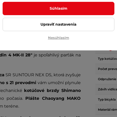
Súhlasím
Upraviť nastavenia
Parame
Nesúhlasím
jú lesné chodníky, poľné cesty alebo
Brzdy
din 4 MK-II 28"
je spoľahlivý parťák na
Typ kotúčov
Počet prev
ca
SR SUNTOUR NEX DS, ktorá zvyšuje
Odpruženie
o s 21 prevodmi
vám umožní plynule
Zdvih vidlic
 Mechanické
kotúčové brzdy Shimano
ého počasia.
Plášte Chaoyang MAKO
Typ bicykla
om teréne.
Materiál rá