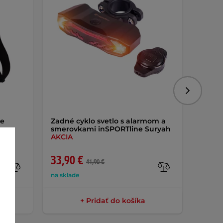
Nasledujú
ne
Zadné cyklo svetlo s alarmom a
Upínac
smerovkami inSPORTline Suryah
ruku 
AKCIA
Lumie
33,90 €
8,50 
41,90 €
na sklade
na skla
+ Pridať do košíka