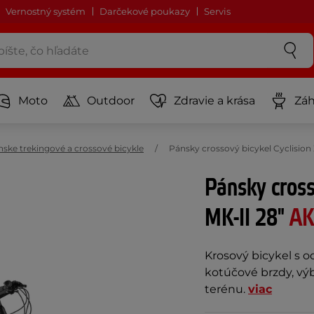
Vernostný systém
Darčekové poukazy
Servis
Moto
Outdoor
Zdravie a krása
Záh
ske trekingové a crossové bicykle
Pánsky crossový bicykel Cyclision
Pánsky cross
MK-II 28"
AK
Krosový bicykel s o
kotúčové brzdy, výb
terénu.
viac