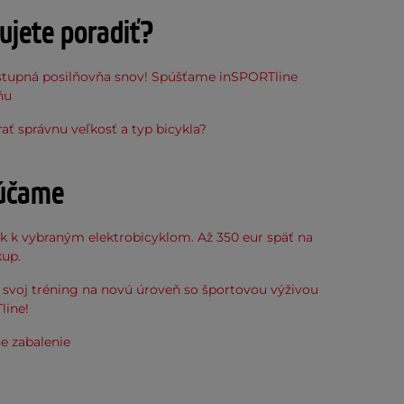
ujete poradiť?
stupná posilňovňa snov! Spúšťame inSPORTline
ňu
ať správnu veľkosť a typ bicykla?
účame
k k vybraným elektrobicyklom. Až 350 eur späť na
kup.
svoj tréning na novú úroveň so športovou výživou
line!
e zabalenie