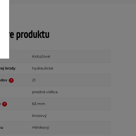
tre produktu
Kotúčové
ej brzdy
hydraulická
odov
21
predná vidlica
e
63 mm
krosový
mu
Hliníkový