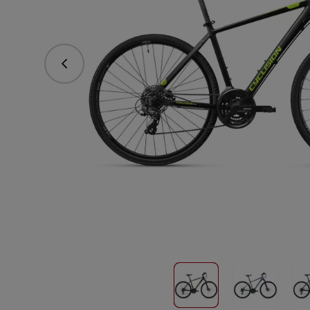
Predchádzajúce