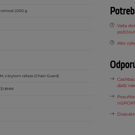
Potreb
hmotnosť 2200 g
Vaša do
požičov
Ako vybr
Odpor
, s krytom reťaze (Chain Guard)
Cashbac
ďalší ná
 31.8MM
Posuňte 
inSPORT
Diskrétn