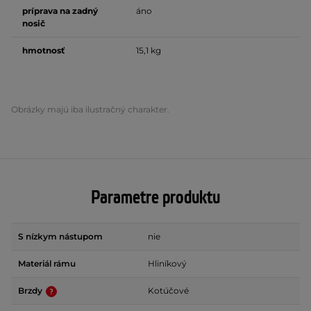
príprava na zadný
áno
nosič
hmotnosť
15,1 kg
Obrázky majú iba ilustračný charakter.
Parametre produktu
S nízkym nástupom
nie
Materiál rámu
Hliníkový
Brzdy
Kotúčové