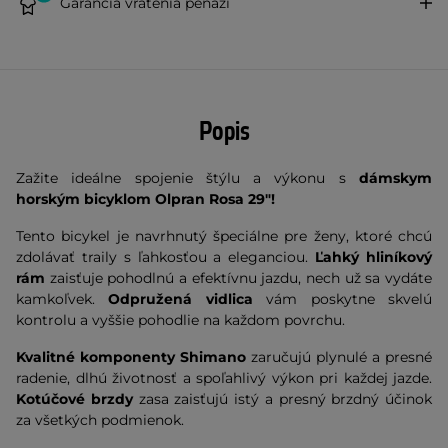
Garancia vrátenia peňazí
Popis
Zažite ideálne spojenie štýlu a výkonu s
dámskym
horským bicyklom
Olpran Rosa 29"
!
Tento bicykel je navrhnutý špeciálne pre ženy, ktoré chcú
zdolávať traily s ľahkosťou a eleganciou.
Ľahký hliníkový
rám
zaisťuje pohodlnú a efektívnu jazdu, nech už sa vydáte
kamkoľvek.
Odpružená vidlica
vám poskytne skvelú
kontrolu a vyššie pohodlie na každom povrchu.
Kvalitné komponenty Shimano
zaručujú plynulé a presné
radenie, dlhú životnosť a spoľahlivý výkon pri každej jazde.
Kotúčové brzdy
zasa zaisťujú istý a presný brzdný účinok
za všetkých podmienok.