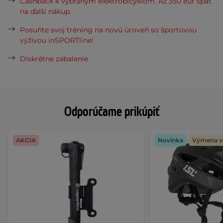
Cashback k vybraným elektrobicyklom. Až 350 eur späť
na ďalší nákup.
Posuňte svoj tréning na novú úroveň so športovou
výživou inSPORTline!
Diskrétne zabalenie
Odporúčame prikúpiť
AKCIA
Novinka
Výmena v