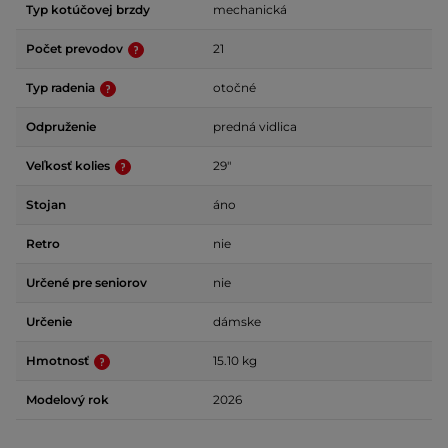
Typ kotúčovej brzdy
mechanická
Počet prevodov
21
Typ radenia
otočné
Odpruženie
predná vidlica
Veľkosť kolies
29"
Stojan
áno
Retro
nie
Určené pre seniorov
nie
Určenie
dámske
Hmotnosť
15.10 kg
Modelový rok
2026