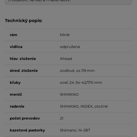
Technický popis:
rám
hliník
vidlica
odpružená
hlav
.
zloženie
Ahead
stred
.
zloženie
oceľové, os 119 mm
kľuky
oceľ, 24-34-42/170 mm
menič
SHIMANO
radenie
SHIMANO, INDEX, otočné
počet
prevodov
21
kazetové pastorky
Shimano, 14-28T