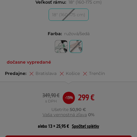
Veľkosť rámu:
18" (160-175 cm)
18" (160-175 cm)
Farba:
ružová/šedá
dočasne vypredané
Predajne:
Bratislava
Košice
Trenčín
349,90 €
299 €
-15%
s DPH
Ušetríte
50,90 €
Vaša vernostná zľava
0%
alebo 13 × 25,95 €
Spočítať splátky