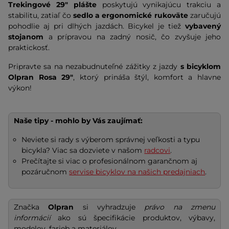
Trekingové 29" plášte
poskytujú vynikajúcu trakciu a
stabilitu, zatiaľ čo
sedlo a ergonomické rukoväte
zaručujú
pohodlie aj pri dlhých jazdách. Bicykel je tiež
vybavený
stojanom
a prípravou na zadný nosič, čo zvyšuje jeho
praktickosť.
Pripravte sa na nezabudnuteľné zážitky z jazdy
s bicyklom
Olpran Rosa 29"
, ktorý prináša štýl, komfort a hlavne
výkon!
Naše tipy - mohlo by Vás zaujímať:
Neviete si rady s výberom správnej veľkosti a typu
bicykla? Viac sa dozviete v našom
radcovi
.
Prečítajte si viac o profesionálnom garančnom aj
pozáručnom
servise bicyklov na našich predajniach
.
Značka
Olpran
si vyhradzuje
právo na zmenu
informácií
ako sú špecifikácie produktov, výbavy,
modelov, farieb a materiálov.