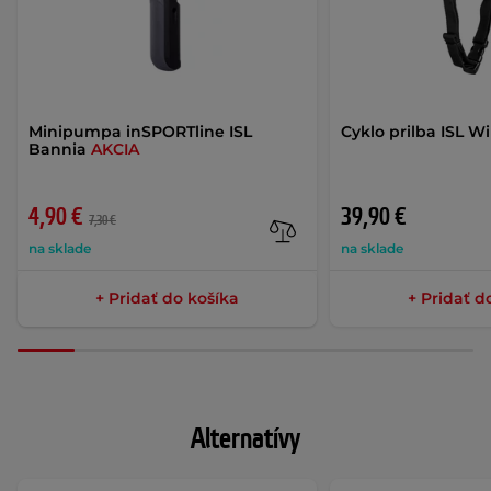
Minipumpa inSPORTline ISL
Cyklo prilba ISL W
Bannia
AKCIA
4,90 €
39,90 €
7,30 €
na sklade
na sklade
+ Pridať do košíka
+ Pridať d
Alternatívy