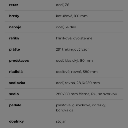
reťaz
oceľ, Z6
brzdy
kotúčové, 160 mm
náboje
oceľ, 36 dier
ráfiky
hliníkové, dvojstenné
plášte
29" trekingový vzor
predstavec
oceľ, klasický, 80 mm
riadidlá
oceľové, rovné, 580 mm
sedlovka
oceľ, rovná, 28,6x250 mm
sedlo
280x160 mm čierne, PU, so svorkou
pedále
plastové, guľôčkové, odrazky,
bórová os
doplnky
stojan