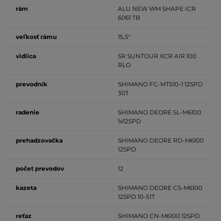
rám
ALU
NEW WM SHAPE ICR
6061 TB
veľkosť rámu
15,5"
vidlica
SR SUNTOUR XCR AIR 100
RLO
prevodník
SHIMANO FC-MT510-1 12SPD
30T
radenie
SHIMANO DEORE SL-M6100
1x12SPD
prehadzovačka
SHIMANO DEORE RD-M6100
12SPD
počet prevodov
12
kazeta
SHIMANO DEORE CS-M6100
12SPD 10-51T
reťaz
SHIMANO CN-M6100 12SPD