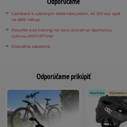
Odporúčame
Cashback k vybraným elektrobicyklom. Až 350 eur späť
na ďalší nákup.
Posuňte svoj tréning na novú úroveň so športovou
výživou inSPORTline!
Diskrétne zabalenie
Odporúčame prikúpiť
Novinka
Výmena v