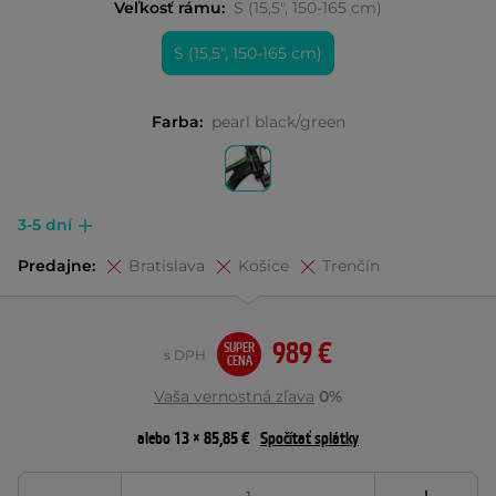
Veľkosť rámu:
S (15,5", 150-165 cm)
S (15,5", 150-165 cm)
Farba:
pearl black/green
3-5 dní
Predajne:
Bratislava
Košice
Trenčín
989 €
SUPER
s DPH
CENA
Vaša vernostná zľava
0%
alebo 13 × 85,85 €
Spočítať splátky