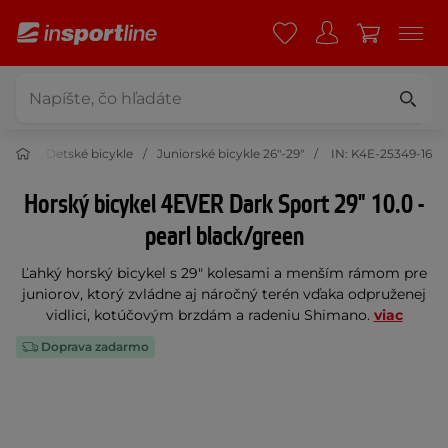
ykle
Detské bicykle
Juniorské bicykle 26"-29"
IN: K4E-25349-16
Horský bicykel 4EVER Dark Sport 29" 10.0 -
pearl black/green
Ľahký horský bicykel s 29" kolesami a menším rámom pre
juniorov, ktorý zvládne aj náročný terén vďaka odpruženej
vidlici, kotúčovým brzdám a radeniu Shimano.
viac
Doprava zadarmo