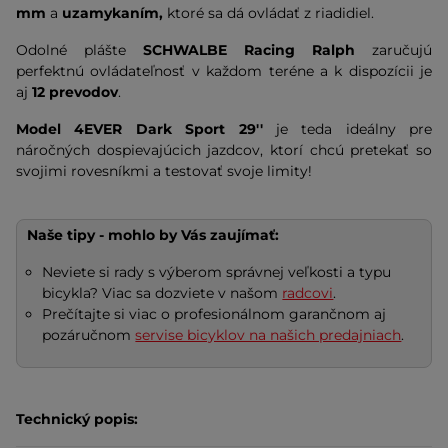
mm
a
uzamykaním,
ktoré sa dá ovládať z riadidiel.
Odolné plášte
SCHWALBE Racing Ralph
zaručujú
perfektnú ovládateľnosť v každom teréne a k dispozícii je
aj
12 prevodov
.
Model 4EVER Dark Sport 29''
je teda ideálny pre
náročných dospievajúcich jazdcov, ktorí
chcú pretekať so
svojimi rovesníkmi a testovať svoje limity!
Naše tipy - mohlo by Vás zaujímať:
Neviete si rady s výberom správnej veľkosti a typu
bicykla? Viac sa dozviete v našom
radcovi
.
Prečítajte si viac o profesionálnom garančnom aj
pozáručnom
servise bicyklov na našich predajniach
.
Technický popis: