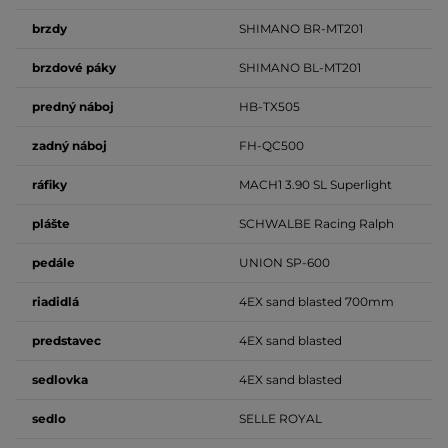
brzdy
SHIMANO BR-MT201
brzdové
páky
SHIMANO BL-MT201
predný
náboj
HB-TX505
zadný
náboj
FH-QC500
ráfiky
MACH1 3.90 SL Superlight
plášte
SCHWALBE Racing Ralph
pedále
UNION SP-600
riadidlá
4EX
sand blasted
700mm
predstavec
4EX
sand blasted
sedlovka
4EX
sand blasted
sedlo
SELLE ROYAL