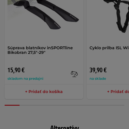
Súprava blatníkov inSPORTline
Cyklo prilba ISL W
Bikobran 27,5"-29"
15,90 €
39,90 €
skladom na predajni
na sklade
+ Pridať do košíka
+ Pridať d
Alternatívy