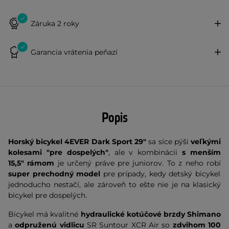
Záruka 2 roky
Garancia vrátenia peňazí
Popis
Horský bicykel 4EVER Dark Sport 29"
sa síce pýši
veľkými
kolesami "pre dospelých"
, ale v kombinácii
s menším
15,5" rámom
je určený práve pre juniorov. To z neho robí
super prechodný model
pre prípady, kedy detský bicykel
jednoducho nestačí, ale zároveň to ešte nie je na klasický
bicykel pre dospelých.
Bicykel
má kvalitné
hydraulické
kotúčové brzdy Shimano
a
odpruženú vidlicu
SR Suntour XCR Air so
zdvihom 100