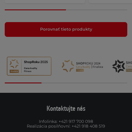
Porovnať tieto produkty
Kontaktujte nás
Infolinka
:
+421 917 700 098
Realizácia posilňovní
:
+421 918 408 519