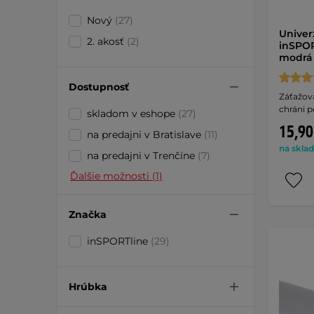
Nový
(27)
Univer
2. akosť
(2)
inSPOR
modrá
Dostupnosť
Záťažová
chráni p
skladom v eshope
(27)
15,90
na predajni v Bratislave
(11)
na sklad
na predajni v Trenčíne
(7)
Ďalšie možnosti (1)
Značka
inSPORTline
(29)
Hrúbka