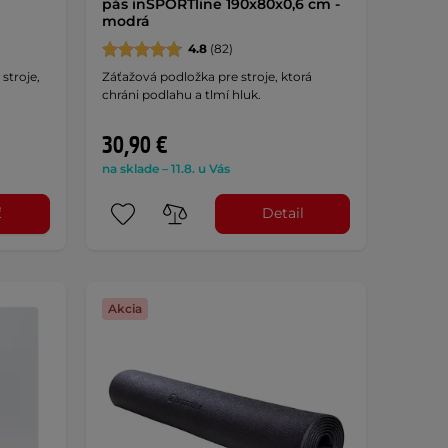
pás inSPORTline 190x80x0,6 cm -
modrá
4.8
(82)
stroje,
Záťažová podložka pre stroje, ktorá
chráni podlahu a tlmí hluk.
30,90 €
na sklade – 11.8. u Vás
ť
Detail
Akcia