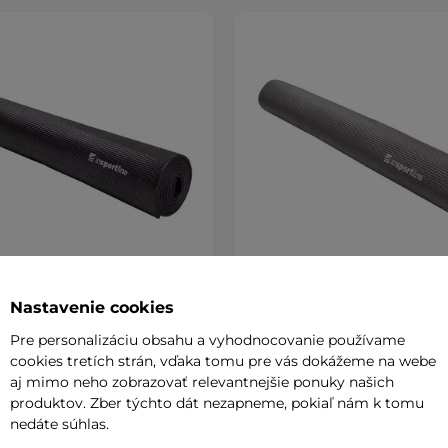
ná podložka pod eliptický
Ochranná podložka pod eli
Nastavenie cookies
ér inSPORTline 160x80x0,6
trenažér inSPORTline 160x
ierna
cm - šedá
Pre personalizáciu obsahu a vyhodnocovanie používame
cookies tretích strán, vďaka tomu pre vás dokážeme na webe
4.8
(126)
4.8
(126)
aj mimo neho zobrazovať relevantnejšie ponuky našich
 podložka pre stroje, ktorá
Záťažová podložka pre stroje, kto
produktov. Zber týchto dát nezapneme, pokiaľ nám k tomu
odlahu a tlmí hluk.
chráni podlahu a tlmí hluk.
nedáte súhlas.