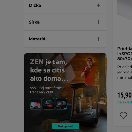
Dĺžka
Šírka
Materiál
Priehľ
inSPOR
80x70x
Priehľad
jednodie
minimal
15,90
na sklad