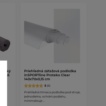
ptický
Priehľadná záťažová podložka
80x0,6
inSPORTline Proteko Clear
140x70x0,15 cm
5
(6)
rá
Priehľadná tlmiaca podložka pod stroje,
jednodielna, ochráni podlahu,
minimalizuje …