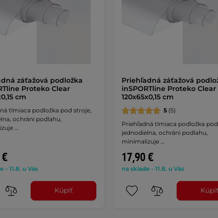
adná záťažová podložka
Priehľadná záťažová podlo
Tline Proteko Clear
inSPORTline Proteko Clear
0,15 cm
120x65x0,15 cm
ná tlmiaca podložka pod stroje,
5
(5)
lna, ochráni podlahu,
Priehľadná tlmiaca podložka pod 
izuje …
jednodielna, ochráni podlahu,
minimalizuje …
 €
17,90 €
e – 11.8. u Vás
na sklade – 11.8. u Vás
Kúpiť
Kúpi