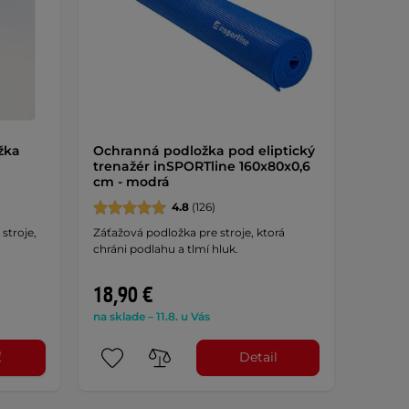
žka
Ochranná podložka pod eliptický
trenažér inSPORTline 160x80x0,6
cm - modrá
4.8
(126)
stroje,
Záťažová podložka pre stroje, ktorá
chráni podlahu a tlmí hluk.
18,90 €
na sklade – 11.8. u Vás
ť
Detail