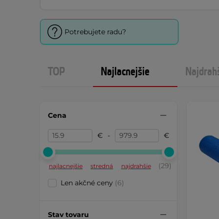
Potrebujete radu?
TOP
Najlacnejšie
Najdrah
Cena
€
-
€
(29)
najlacnejšie
stredná
najdrahšie
Len akčné ceny
(6)
Stav tovaru