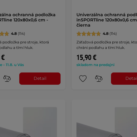
zálna ochranná podložka
Univerzálna ochranná pod
Tline 120x80x0,6 cm -
inSPORTline 120x80x0,6 cm
čierna
4.8
(114)
4.8
(114)
 podložka pre stroje, ktorá
Záťažová podložka pre stroje, kto
odlahu a tlmí hluk.
chráni podlahu a tlmí hluk.
 €
15,90 €
e – 11.8. u Vás
skladom na predajni
Detail
Detai