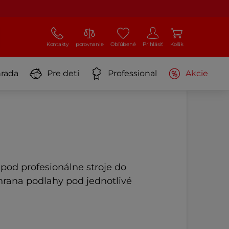
Kontakty
porovnanie
Obľúbené
Prihlásiť
Košík
rada
Pre deti
Professional
Akcie
 pod profesionálne stroje do
rana podlahy pod jednotlivé