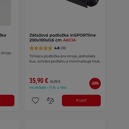
žka
Záťažová podložka inSPORTline
200x100x0,6 cm
AKCIA
4.8
(18)
stroje,
Tlmiaca podložka pre stroje, jednoliaty
kus, ochráni podlahu a minimalizuje hluk.
35,90 €
44,90 €
-20%
na sklade – 11.8. u Vás
ť
Kúpiť