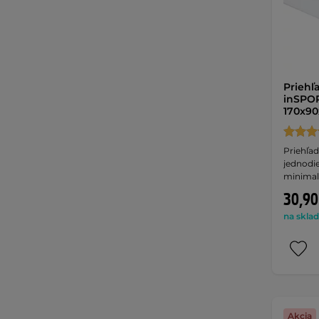
Priehľ
inSPOR
170x90
Priehľad
jednodie
minimal
30,90
na sklad
Akcia