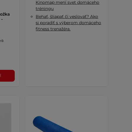
Kinomap mení svet domáceho
tréningu
ložka
Behať, šliapať či veslovať? Ako
 -
si poradiť s výberom domáceho
fitness trenažéra.
rá
l