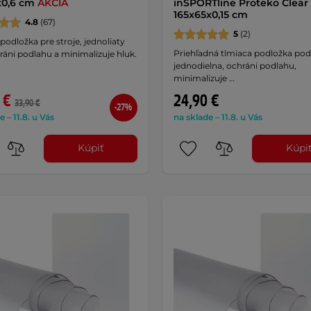
x0,6 cm
AKCIA
inSPORTline Proteko Clear
165x65x0,15 cm
4.8
(67)
5
(2)
podložka pre stroje, jednoliaty
Priehľadná tlmiaca podložka pod 
ráni podlahu a minimalizuje hluk.
jednodielna, ochráni podlahu,
minimalizuje …
 €
24,90 €
33,90 €
-27%
e – 11.8. u Vás
na sklade – 11.8. u Vás
Kúpiť
Kúpi