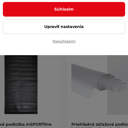
 €
18,90 €
Súhlasím
e – 11.8. u Vás
na sklade – 11.8. u Vás
Detail
Detai
Upraviť nastavenia
Nesúhlasím
vá podložka inSPORTline
Priehľadná záťažová podlo