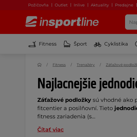
Požičovňa
Outlet
Inlive
Aktuality
Predajne
Fitness
Šport
Cyklistika
Fitness
Trenažéry
Záťažové podlož
Najlacnejšie jednod
Záťažové podložky
sú vhodné ako pr
fitcentier a posilňovní. Tieto
jednodi
fitness zariadenia (s...
Čítať viac