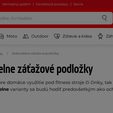
Vernostný systém
Darčekové poukazy
Servis
Moto
Outdoor
Zdravie a krása
Záh
ky
Jednodielne záťažové podložky
ielne záťažové podložky
e domáce využitie pod fitness stroje či činky, tak
elne
varianty sa budú hodiť predovšetkým ako och