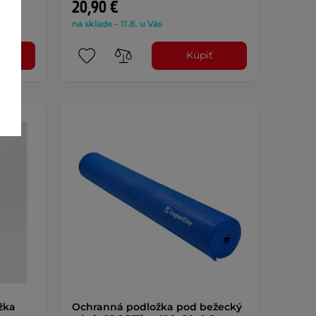
20,90 €
na sklade – 11.8. u Vás
l
Kúpiť
žka
Ochranná podložka pod bežecký