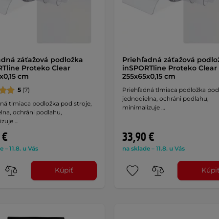
adná záťažová podložka
Priehľadná záťažová podlo
Tline Proteko Clear
inSPORTline Proteko Clear
x0,15 cm
255x65x0,15 cm
5
(7)
Priehľadná tlmiaca podložka pod 
jednodielna, ochráni podlahu,
ná tlmiaca podložka pod stroje,
minimalizuje …
lna, ochráni podlahu,
izuje …
 €
33,90 €
e – 11.8. u Vás
na sklade – 11.8. u Vás
Kúpiť
Kúpi