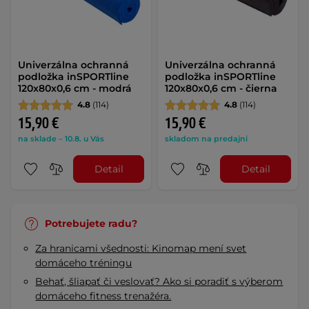
Univerzálna ochranná
Univerzálna ochranná
podložka inSPORTline
podložka inSPORTline
120x80x0,6 cm - modrá
120x80x0,6 cm - čierna
4.8
(114)
4.8
(114)
15,90 €
15,90 €
na sklade – 10.8. u Vás
skladom na predajni
Detail
Detail
Potrebujete radu?
Za hranicami všednosti: Kinomap mení svet
domáceho tréningu
Behať, šliapať či veslovať? Ako si poradiť s výberom
domáceho fitness trenažéra.