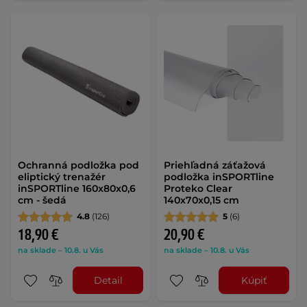
Ochranná podložka pod
Priehľadná záťažová
eliptický trenažér
podložka inSPORTline
inSPORTline 160x80x0,6
Proteko Clear
cm - šedá
140x70x0,15 cm
4.8
(126)
5
(6)
18,90 €
20,90 €
na sklade – 10.8. u Vás
na sklade – 10.8. u Vás
Detail
Kúpiť