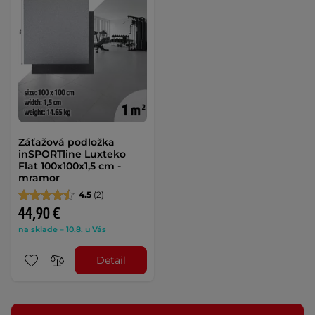
Záťažová podložka
inSPORTline Luxteko
Flat 100x100x1,5 cm -
mramor
4.5
(2)
44,90 €
na sklade – 10.8. u Vás
Detail