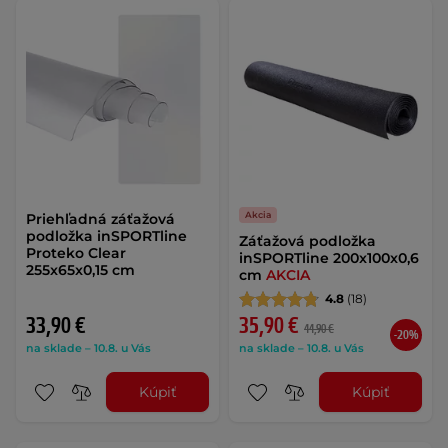
Akcia
Priehľadná záťažová
podložka inSPORTline
Záťažová podložka
Proteko Clear
inSPORTline 200x100x0,6
255x65x0,15 cm
cm
AKCIA
4.8
(18)
33,90 €
35,90 €
44,90 €
-20%
na sklade – 10.8. u Vás
na sklade – 10.8. u Vás
Kúpiť
Kúpiť