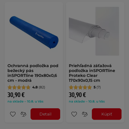
Ochranná podložka pod
Priehľadná záťažová
bežecký pás
podložka inSPORTline
inSPORTline 190x80x0,6
Proteko Clear
cm - modrá
170x90x0,15 cm
4.8
(82)
5
(7)
30,90 €
30,90 €
na sklade – 10.8. u Vás
na sklade – 10.8. u Vás
Detail
Kúpiť