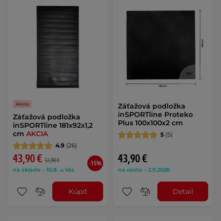
Akcia
Záťažová podložka
inSPORTline Proteko
Záťažová podložka
Plus 100x100x2 cm
inSPORTline 181x92x1,2
cm
AKCIA
5
(5)
4.9
(26)
43,90 €
43,90 €
51,90 €
-15%
na sklade – 10.8. u Vás
na ceste – 2.9.2026
Kúpiť
Detail