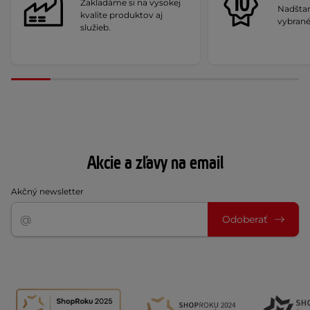
Zakladáme si na vysokej
Nadšta
kvalite produktov aj
vybrané
služieb.
Akcie a zľavy na email
Akčný newsletter
Odoberať