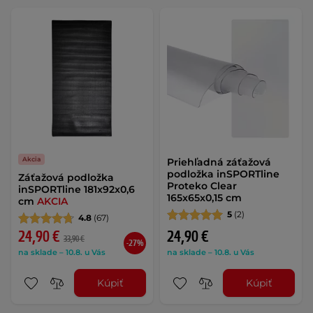
Akcia
Priehľadná záťažová
podložka inSPORTline
Záťažová podložka
Proteko Clear
inSPORTline 181x92x0,6
165x65x0,15 cm
cm
AKCIA
5
(2)
4.8
(67)
24,90 €
24,90 €
33,90 €
-27%
na sklade – 10.8. u Vás
na sklade – 10.8. u Vás
Kúpiť
Kúpiť