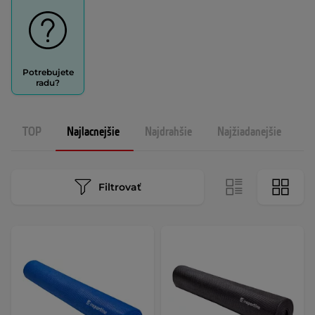
Potrebujete
radu?
TOP
Najlacnejšie
Najdrahšie
Najžiadanejšie
N
Filtrovať