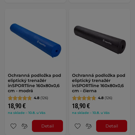
Ochranná podložka pod
Ochranná podložka pod
eliptický trenažér
eliptický trenažér
inSPORTline 160x80x0,6
inSPORTline 160x80x0,6
cm - modrá
cm - čierna
4.8
(126)
4.8
(126)
18,90 €
18,90 €
na sklade – 10.8. u Vás
na sklade – 10.8. u Vás
Detail
Detail