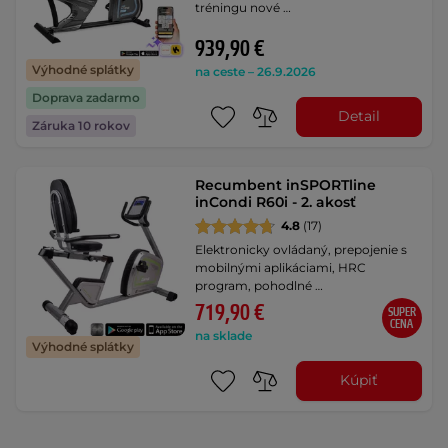
tréningu nové …
939,90 €
Výhodné splátky
na ceste – 26.9.2026
Doprava zadarmo
Detail
Záruka 10 rokov
Recumbent inSPORTline
inCondi R60i - 2. akosť
4.8
(17)
Elektronicky ovládaný, prepojenie s
mobilnými aplikáciami, HRC
program, pohodlné …
719,90 €
SUPER
CENA
na sklade
Výhodné splátky
Kúpiť