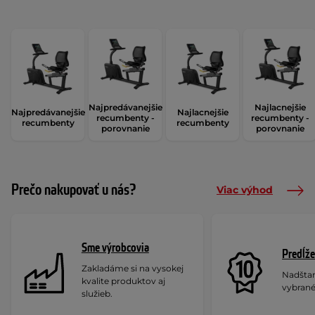
Najpredávanejšie
Najlacnejšie
Najpredávanejšie
Najlacnejšie
recumbenty -
recumbenty -
recumbenty
recumbenty
porovnanie
porovnanie
Prečo nakupovať u nás?
Viac výhod
Sme výrobcovia
Predĺže
Zakladáme si na vysokej
Nadšta
kvalite produktov aj
vybrané
služieb.