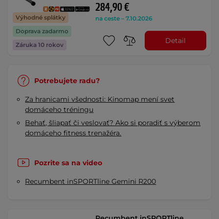
284,90 €
Výhodné splátky
na ceste – 7.10.2026
Doprava zadarmo
Detail
Záruka 10 rokov
Potrebujete radu?
Za hranicami všednosti: Kinomap mení svet
domáceho tréningu
Behať, šliapať či veslovať? Ako si poradiť s výberom
domáceho fitness trenažéra.
Pozrite sa na video
Recumbent inSPORTline Gemini R200
Recumbent inSPORTline