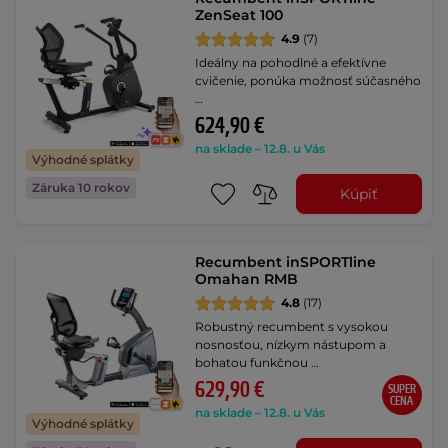
ZenSeat 100
4.9
(7)
Ideálny na pohodlné a efektívne
cvičenie, ponúka možnosť súčasného
…
624,90 €
na sklade – 12.8. u Vás
Výhodné splátky
Záruka 10 rokov
Kúpiť
Recumbent inSPORTline
Omahan RMB
4.8
(17)
Robustný recumbent s vysokou
nosnosťou, nízkym nástupom a
bohatou funkčnou …
629,90 €
SUPER
CENA
na sklade – 12.8. u Vás
Výhodné splátky