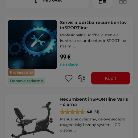
Servis a údržba recumbentov
inSPORTline
Profesionálna údržba, čistenie a
kontrola recumbentov inSPORTline
našimi …
99 €
na sklade
Professional
Kúpiť
Doprava zadarmo
Recumbent inSPORTline Varis
- čierna
4.8
(51)
Manuálne ovládaný, gélové sedadlo,
magnetický brzdný systém, LCD
displej, …