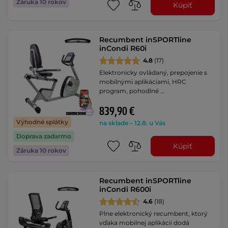
Záruka 10 rokov
Kúpiť
Recumbent inSPORTline
inCondi R60i
4.8
(17)
Elektronicky ovládaný, prepojenie s
mobilnými aplikáciami, HRC
program, pohodlné …
839,90 €
Výhodné splátky
na sklade – 12.8. u Vás
Doprava zadarmo
Kúpiť
Záruka 10 rokov
Recumbent inSPORTline
inCondi R600i
4.6
(18)
Plne elektronický recumbent, ktorý
vďaka mobilnej aplikácii dodá