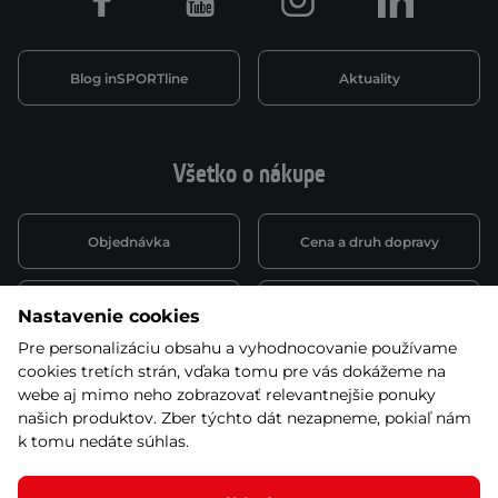
Facebook
Youtube
Instagram
LinkedIn
Blog inSPORTline
Aktuality
Všetko o nákupe
Objednávka
Cena a druh dopravy
Spôsob platby
Vernostný systém
Nastavenie cookies
Pre personalizáciu obsahu a vyhodnocovanie používame
cookies tretích strán, vďaka tomu pre vás dokážeme na
Montáž a servis
Reklamácie a záruka
webe aj mimo neho zobrazovať relevantnejšie ponuky
našich produktov. Zber týchto dát nezapneme, pokiaľ nám
k tomu nedáte súhlas.
Kariéra
Obchodné podmienky