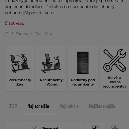
trenažéry je pohodlné sedlo s opierkou, ktoré je po stranách
doplnené držadlami. Je tak pri recumbente dosiahnutý
pohodlnejší posed ako na...
Čítať viac
Fitness
Trenažéry
Servis a
Recumbenty
Recumbenty
Podložky pod
údržba
Zen
inCondi
recumbenty
recumbentov
TOP
Najlacnejšie
Najdrahšie
Najžiadanejšie
N
Filtrovať