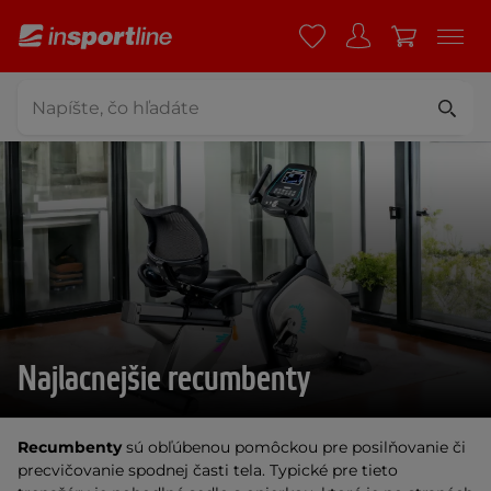
Najlacnejšie recumbenty
Recumbenty
sú obľúbenou pomôckou pre posilňovanie či
precvičovanie spodnej časti tela. Typické pre tieto