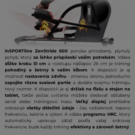
inSPORTline ZenStride 600
ponúka prirodzený, plynulý
pohyb, ktorý
sa ľahko prispôsobí vašim potrebám
. Vďaka
dĺžke kroku 51 cm
a rozstupu nášľapov 26 cm je tréning
pohodlný a šetrný k vašim kĺbom
. K dispozícii je aj
možnosť
nastavenia zdvihu
- zmenou sklonu jednoducho
zapojíte rôzne svalové partie
a dodáte svojmu tréningu
nový rozmer. K dispozícii je aj
držiak na fľašu a stojan na
tablet,
takže počas cvičenia môžete sledovať obľúbený
seriál alebo tréningovú trasu.
Veľký displej
prehľadne
zobrazuje
všetky dôležité údaje
- čas, vzdialenosť, tepovú
frekvenciu, kalórie a výkon. A vďaka
programu HRC
, ktorý
automaticky upravuje záťaž podľa vašej srdcovej
frekvencie, bude každý tréning
efektívny a zároveň šetrný
.