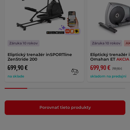
Záruka 10 rokov
Záruka 10 rokov
A
Eliptický trenažér inSPORTline
Eliptický trenažér
ZenStride 200
Omahan ET
AKCIA
699,90 €
699,90 €
799,90 €
na sklade
skladom na predajni
Porovnať tieto produkty