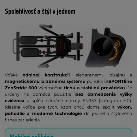
Spoľahlivosť a štýl v jednom
Vďaka
odolnej konštrukcii
, elegantnému dizajnu a
magnetickému brzdnému systému
ponúka
inSPORTline
ZenStride 600
výnimočne
tichú a stabilnú prevádzku
. Je
určený na domáce použitie
bez obmedzenia výšky
cvičenca
a spĺňa náročné normy EN957 (kategória HC).
Ideálna voľba pre tých, ktorí chcú doma spojiť
výkon,
pohodlie a moderné technológie
do jedného štýlového
fitnes zariadenia.