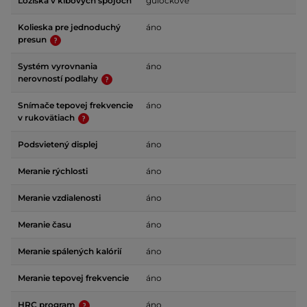
Ložiská v kĺbových spojoch
guľôčkové
Kolieska pre jednoduchý
áno
presun
Systém vyrovnania
áno
nerovností podlahy
Snímače tepovej frekvencie
áno
v rukovätiach
Podsvietený displej
áno
Meranie rýchlosti
áno
Meranie vzdialenosti
áno
Meranie času
áno
Meranie spálených kalórií
áno
Meranie tepovej frekvencie
áno
HRC program
áno