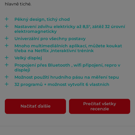
hlavně tiché.
Pěkný design, tichý chod
Nastavení zdvihu elektricky až 8,5°, zátěž 32 úrovní
elektromagneticky
Univerzální pro všechny postavy
Mnoho multimediálních aplikací, můžete koukat
třeba na Netflix ,interaktivní trénink
Velký displej
Propojení přes Bluetooth , wifi připojení, repro v
displeji
Možnost použití hrudního pásu na měření tepu
32 programů + možnost vytvořit 6 vlastních
Prečítať všetky
Načítať ďalšie
recenzie