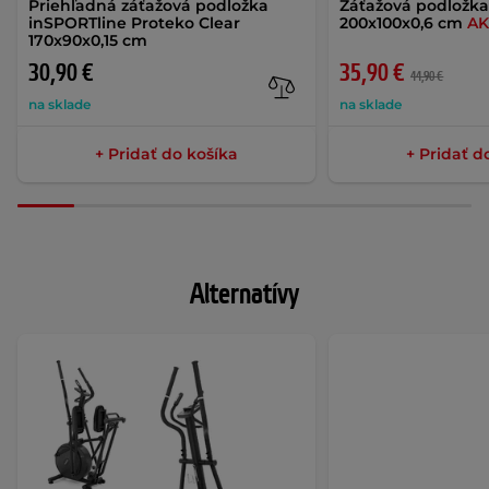
Priehľadná záťažová podložka
Záťažová podložka
inSPORTline Proteko Clear
200x100x0,6 cm
AK
170x90x0,15 cm
30,90 €
35,90 €
44,90 €
na sklade
na sklade
+ Pridať do košíka
+ Pridať d
Alternatívy