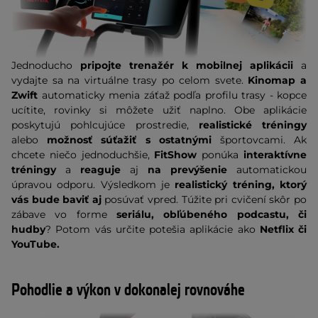
Jednoducho
pripojte trenažér k mobilnej aplikácii
a
vydajte sa na virtuálne trasy po celom svete.
Kinomap a
Zwift
automaticky menia záťaž podľa profilu trasy - kopce
ucítite, rovinky si môžete užiť naplno. Obe aplikácie
poskytujú pohlcujúce prostredie,
realistické tréningy
alebo
možnosť súťažiť s ostatnými
športovcami. Ak
chcete niečo jednoduchšie,
FitShow
ponúka
interaktívne
tréningy
a
reaguje
aj
na prevýšenie
automatickou
úpravou odporu. Výsledkom je
realistický tréning, ktorý
vás bude baviť aj
posúvať vpred. Túžite pri cvičení skôr po
zábave vo forme
seriálu, obľúbeného podcastu, či
hudby
? Potom vás určite potešia aplikácie ako
Netflix či
YouTube.
Pohodlie a výkon v dokonalej rovnováhe