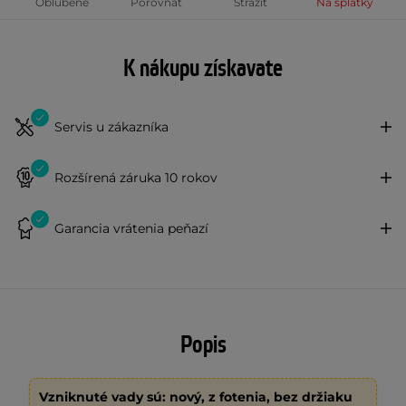
Obľúbené
Porovnať
Strážiť
Na splátky
K nákupu získavate
Servis u zákazníka
Rozšírená záruka 10 rokov
Garancia vrátenia peňazí
Popis
Vzniknuté vady sú: nový, z fotenia, bez držiaku