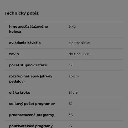
Technický popis:
hmotnosť záťažového
9 kg
kolesa
ovládanie závažia
elektronické
zdvih
do 8,5° (15 %)
počet stupňov záťaže
32
rozstup nášľapov (stredy
26 cm
pedálov)
dĺžka kroku
51 cm
celkový počet programov
62
prednastavené programy
36
používateľské programy
16