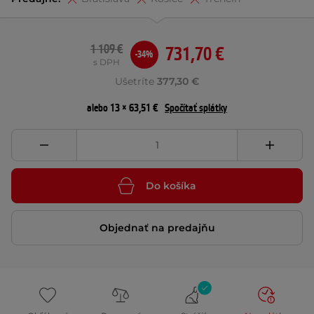
1 109 €
731,70 €
-34%
s DPH
Ušetríte
377,30 €
alebo 13 × 63,51 €
Spočítať splátky
Do košíka
Objednať na predajňu