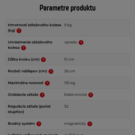
Parametre produktu
Hmotnosť záťažového kolesa
9 kg
(kg)
Umiestnenie záťažového
vpredu
kolesa
Dĺžka kroku (cm)
51 cm
Rozteč nášľapov (cm)
26 cm
Maximálna nosnosť
135 kg
Ovládanie záťaže
Elektronické
Regulácia záťaže (počet
32
stupňov)
Brzdný systém
magnetický