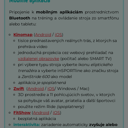
Mobilné aplikácia
Pripojenie k
mobilným aplikáciám
prostredníctvom
Bluetooth
na tréning a ovládanie stroja zo smartfónu
alebo tabletu:
Kinomap
(
Android
/
iOS
)
tisíce prednastavených reálnych trás, z ktorých sa
prehráva video
jednoduchá projekcia cez webový prehliadač na
vzdialenej obrazovke
(počítač alebo SMART TV)
pri výbere typu stroja vyberte ikonu
eliptického
trenažéra
a vyberte inSPORTline ako značku stroja
a
ZenStride 600
ako model
aplikácia je spoplatnená
Zwift
(
Android
/
iOS
/ Windows / Mac)
3D prostredie a 11 pohlcujúcich svetov, v ktorých
sa pohybuje váš avatar, priatelia a ďalší športovci
použite režim Ride
(spoplatnený)
FitShow
(
Android
/
iOS
)
bezplatná aplikácia
interaktivita:
zariadenie automaticky
zvyšuje alebo