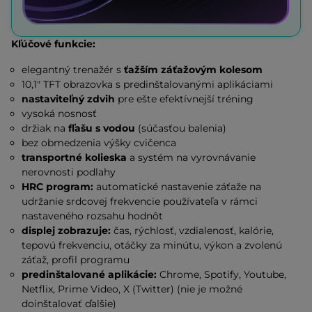
Kľúčové funkcie:
elegantný trenažér s
ťažším záťažovým kolesom
10,1" TFT obrazovka s predinštalovanými aplikáciami
nastaviteľný zdvih
pre ešte efektívnejší tréning
vysoká nosnosť
držiak na
fľašu s vodou
(súčasťou balenia)
bez obmedzenia výšky cvičenca
transportné kolieska
a systém na vyrovnávanie
nerovnosti podlahy
HRC program:
automatické nastavenie záťaže na
udržanie srdcovej frekvencie používateľa v rámci
nastaveného rozsahu hodnôt
displej zobrazuje:
čas, rýchlosť, vzdialenosť, kalórie,
tepovú frekvenciu, otáčky za minútu, výkon a zvolenú
záťaž, profil programu
predinštalované aplikácie:
Chrome, Spotify, Youtube,
Netflix, Prime Video, X (Twitter) (nie je možné
doinštalovať ďalšie)