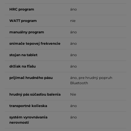
HRC program
áno
WATT program
nie
manuálny program
áno
snímače tepovej frekvencie
áno
stojan na tablet
áno
držiak na fľašu
áno
prijímač hrudného pásu
áno, pre hrudný popruh
Bluetooth
hrudný pás súčasťou balenia
Nie
transportné kolieska
áno
systém vyrovnávania
áno
nerovností