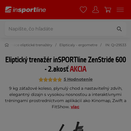
Domáce eliptické trenažéry
Elipticaly - ergometre
IN: Q=29533
Eliptický trenažér inSPORTline ZenStride 600
- 2.akosť
AKCIA
5 Hodnotenie
9 kg záťažové koleso, plynulý chod a nastaviteľný zdvih,
elegantný dizajn s vysokou nosnosťou a interaktívnymi
tréningami prostredníctvom aplikácií ako Kinomap, Zwift a
FitShow.
viac