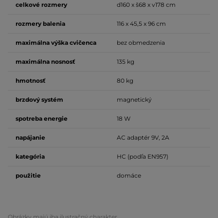
celkové rozmery
d160 x š68 x v178 cm
rozmery balenia
116 x 45,5 x 96 cm
maximálna výška cvičenca
bez obmedzenia
maximálna nosnosť
135 kg
hmotnosť
80 kg
brzdový systém
magnetický
spotreba energie
18 W
napájanie
AC adaptér 9V, 2A
kategória
HC (podľa EN957)
použitie
domáce
Obrázky majú iba ilustračný charakter.