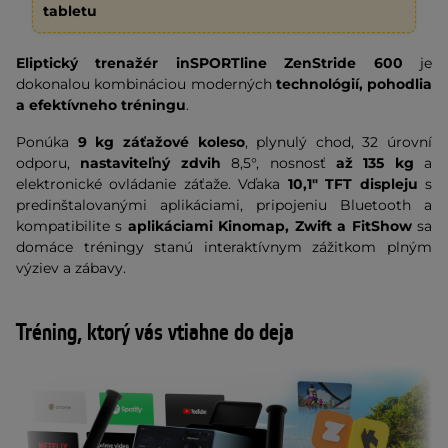
tabletu
Eliptický trenažér inSPORTline ZenStride 600
je
dokonalou kombináciou moderných
technológií, pohodlia
a efektívneho tréningu
.
Ponúka
9 kg záťažové koleso
, plynulý chod, 32 úrovní
odporu,
nastaviteľný zdvih
8,5°, nosnosť
až 135 kg
a
elektronické ovládanie záťaže. Vďaka
10,1" TFT displeju
s
predinštalovanými aplikáciami, pripojeniu Bluetooth a
kompatibilite s
aplikáciami Kinomap, Zwift a FitShow
sa
domáce tréningy stanú interaktívnym zážitkom plným
výziev a zábavy.
Tréning, ktorý vás vtiahne do deja