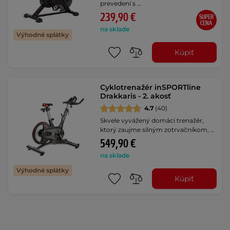
prevedení s …
239,90 €
SUPER
CENA
na sklade
Výhodné splátky
Kúpiť
Cyklotrenažér inSPORTline
Drakkaris - 2. akosť
4.7
(40)
Skvele vyvážený domáci trenažér,
ktorý zaujme silným zotrvačníkom, …
549,90 €
na sklade
Výhodné splátky
Kúpiť