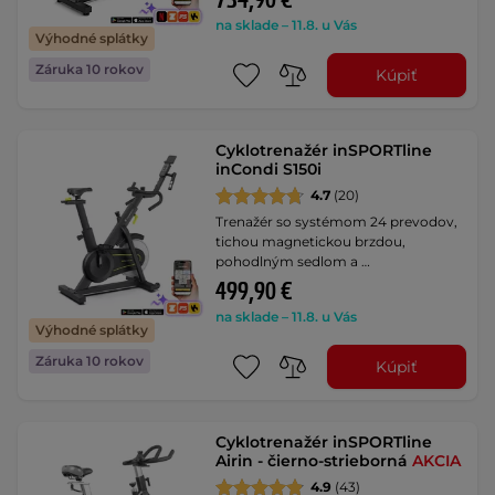
734,90 €
na sklade – 11.8. u Vás
Výhodné splátky
Záruka 10 rokov
Kúpiť
Cyklotrenažér inSPORTline
inCondi S150i
4.7
(20)
Trenažér so systémom 24 prevodov,
tichou magnetickou brzdou,
pohodlným sedlom a …
499,90 €
na sklade – 11.8. u Vás
Výhodné splátky
Záruka 10 rokov
Kúpiť
Cyklotrenažér inSPORTline
Airin - čierno-strieborná
AKCIA
4.9
(43)