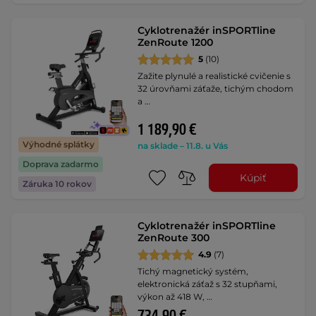
Cyklotrenažér inSPORTline
ZenRoute 1200
5
(10)
Zažite plynulé a realistické cvičenie s
32 úrovňami záťaže, tichým chodom
a …
1 189,90 €
Výhodné splátky
na sklade – 11.8. u Vás
Doprava zadarmo
Kúpiť
Záruka 10 rokov
Cyklotrenažér inSPORTline
ZenRoute 300
4.9
(7)
Tichý magnetický systém,
elektronická záťaž s 32 stupňami,
výkon až 418 W, …