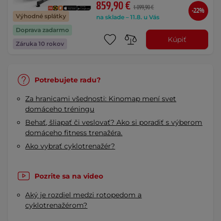
859,90 €
1 099,90 €
-22%
Výhodné splátky
na sklade – 11.8. u Vás
Doprava zadarmo
Kúpiť
Záruka 10 rokov
Potrebujete radu?
Za hranicami všednosti: Kinomap mení svet
domáceho tréningu
Behať, šliapať či veslovať? Ako si poradiť s výberom
domáceho fitness trenažéra.
Ako vybrať cyklotrenažér?
Pozrite sa na video
Aký je rozdiel medzi rotopedom a
cyklotrenažérom?