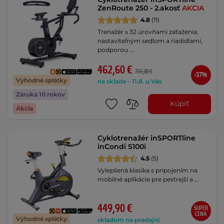
ZenRoute 250 - 2.akosť
AKCIA
4.8
(11)
Trenažér s 32 úrovňami zaťaženia,
nastaviteľným sedlom a riadidlami,
podporou …
462,60 €
731,30 €
-37%
Výhodné splátky
na sklade – 11.8. u Vás
Záruka 10 rokov
Kúpiť
Akcia
Cyklotrenažér inSPORTline
inCondi S100i
4.5
(5)
Vylepšená klasika s pripojením na
mobilné aplikácie pre pestrejší a …
449,90 €
SUPER
CENA
Výhodné splátky
skladom na predajni