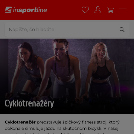
Cyklotrenažéry
Cyklotrenažér
 predstavuje špičkový fitness stroj, ktorý 
dokonale simuluje jazdu na skutočnom bicykli. V našej 