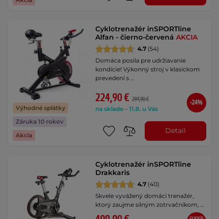
Cyklotrenažér inSPORTline
Alfan - čierno-červená
AKCIA
4.7
(54)
Domáca posila pre udržiavanie
kondície! Výkonný stroj v klasickom
prevedení s …
224,90 €
294,90 €
-24%
Výhodné splátky
na sklade – 11.8. u Vás
Záruka 10 rokov
Detail
Akcia
Cyklotrenažér inSPORTline
Drakkaris
4.7
(40)
Skvele vyvážený domáci trenažér,
ktorý zaujme silným zotrvačníkom, …