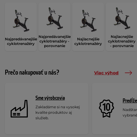
Najpredávanejšie
Najlacnejšie
Najpredávanejšie
Najlacnejšie
cyklotrenažéry -
cyklotrenažéry
cyklotrenažéry
cyklotrenažéry
porovnanie
- porovnanie
Prečo nakupovať u nás?
Viac výhod
Sme výrobcovia
Predĺže
Zakladáme si na vysokej
Nadšta
kvalite produktov aj
vybrané
služieb.