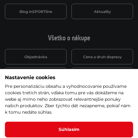
Blog inSPORTline
Aktuality
Všetko o nákupe
Objednávka
Cena a druh dopravy
Spôsob platby
Vernostný systém
Nastavenie cookies
Pre personalizáciu obsahu a vyhodnocovanie používame
cookies tretích strán, vďaka tomu pre vás dokážeme na
Montáž a servis
Reklamácie a záruka
webe aj mimo neho zobrazovať relevantnejšie ponuky
našich produktov. Zber týchto dát nezapneme, pokiaľ nám
k tomu nedáte súhlas.
Kariéra
Obchodné podmienky
Súhlasím