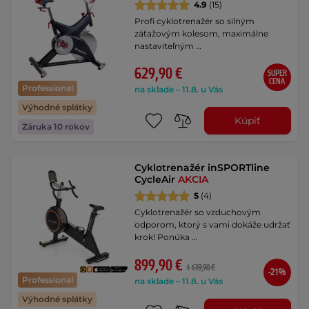
4.9
(15)
Profi cyklotrenažér so silným
záťažovým kolesom, maximálne
nastaviteľným …
629,90 €
SUPER
CENA
Professional
na sklade – 11.8. u Vás
Výhodné splátky
Kúpiť
Záruka 10 rokov
Cyklotrenažér inSPORTline
CycleAir
AKCIA
5
(4)
Cyklotrenažér so vzduchovým
odporom, ktorý s vami dokáže udržať
krok! Ponúka …
899,90 €
1 139,90 €
-21%
Professional
na sklade – 11.8. u Vás
Výhodné splátky