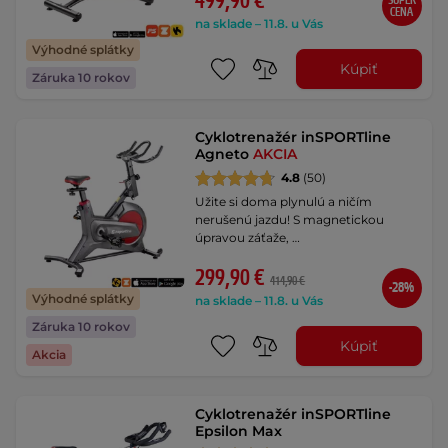
499,90 €
SUPER
CENA
na sklade – 11.8. u Vás
Výhodné splátky
Kúpiť
Záruka 10 rokov
Cyklotrenažér inSPORTline
Agneto
AKCIA
4.8
(50)
Užite si doma plynulú a ničím
nerušenú jazdu! S magnetickou
úpravou záťaže, …
299,90 €
414,90 €
-28%
Výhodné splátky
na sklade – 11.8. u Vás
Záruka 10 rokov
Kúpiť
Akcia
Cyklotrenažér inSPORTline
Epsilon Max