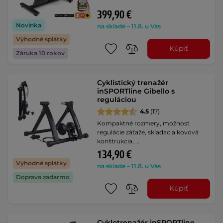
399,90 €
Novinka
na sklade – 11.8. u Vás
Výhodné splátky
Kúpiť
Záruka 10 rokov
Cyklistický trenažér
inSPORTline Gibello s
reguláciou
4.5
(17)
Kompaktné rozmery, možnosť
regulácie záťaže, skladacia kovová
konštrukcia, …
134,90 €
Výhodné splátky
na sklade – 11.8. u Vás
Doprava zadarmo
Kúpiť
Cyklotrenažér inSPORTline