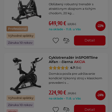
Obľúbený robustný trenažér s
atraktívnym dizajnom a tichým
chodom, 20 kg …
649,90 €
829,90 €
-22%
Professional
na sklade – 11.8. u Vás
Výhodné splátky
Detail
Záruka 10 rokov
Cyklotrenažér inSPORTline
Alfan - čierna
AKCIA
4.7
(54)
Domáca posila pre udržiavanie
kondície! Výkonný stroj v klasickom
prevedení s …
224,90 €
294,90 €
-24%
Výhodné splátky
na sklade – 11.8. u Vás
Záruka 10 rokov
Detail
Akcia