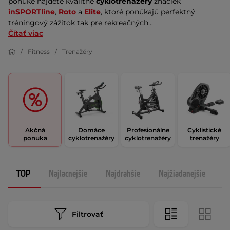
ponuke nájdete kvalitné 
cyklotrenažéry
 značiek 
inSPORTline
, 
Roto
 a 
Elite
, ktoré ponúkajú perfektný 
tréningový zážitok tak pre rekreačných...
Čítať viac
Fitness
Trenažéry
Akčná
Domáce
Profesionálne
Cyklistické
ponuka
cyklotrenažéry
cyklotrenažéry
trenažéry
TOP
Najlacnejšie
Najdrahšie
Najžiadanejšie
N
Filtrovať