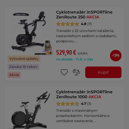
Cyklotrenažér inSPORTline
ZenRoute 250
AKCIA
4.8
(11)
Trenažér s 32 úrovňami zaťaženia,
nastaviteľným sedlom a riadidlami,
podporou …
529,90 €
624,90 €
-15%
Výhodné splátky
na sklade – 11.8. u Vás
Záruka 10 rokov
Kúpiť
Akcia
Cyklotrenažér inSPORTline
ZenRoute 1000
AKCIA
4.7
(3)
Trenažér s maximálnym
prispôsobením. Horizontálne a
vertikálne nastavenie …