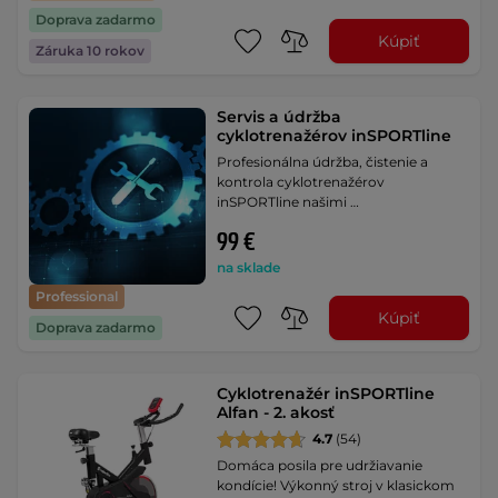
Doprava zadarmo
Kúpiť
Záruka 10 rokov
Servis a údržba
cyklotrenažérov inSPORTline
Profesionálna údržba, čistenie a
kontrola cyklotrenažérov
inSPORTline našimi …
99 €
na sklade
Professional
Kúpiť
Doprava zadarmo
Cyklotrenažér inSPORTline
Alfan - 2. akosť
4.7
(54)
Domáca posila pre udržiavanie
kondície! Výkonný stroj v klasickom