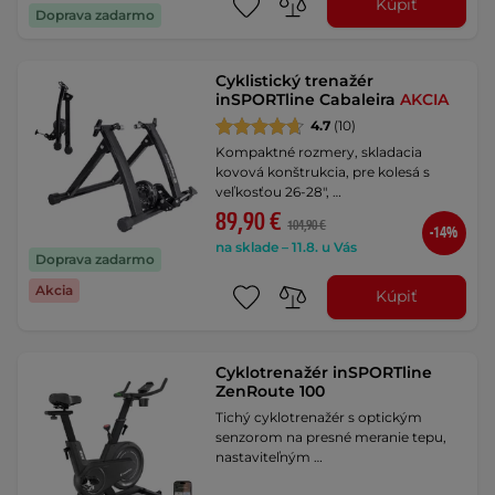
Kúpiť
Doprava zadarmo
Cyklistický trenažér
inSPORTline Cabaleira
AKCIA
4.7
(10)
Kompaktné rozmery, skladacia
kovová konštrukcia, pre kolesá s
veľkosťou 26-28", …
89,90 €
104,90 €
-14%
na sklade – 11.8. u Vás
Doprava zadarmo
Akcia
Kúpiť
Cyklotrenažér inSPORTline
ZenRoute 100
Tichý cyklotrenažér s optickým
senzorom na presné meranie tepu,
nastaviteľným …