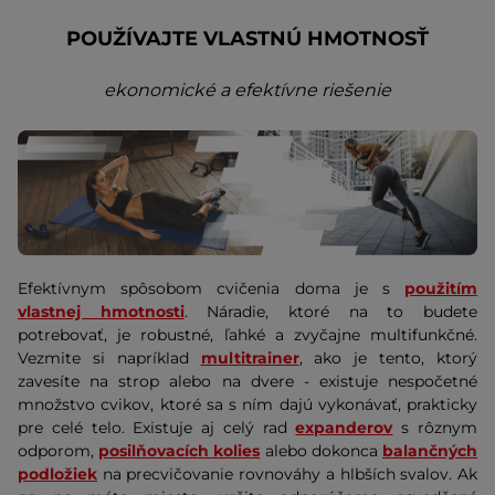
POUŽÍVAJTE VLASTNÚ HMOTNOSŤ
ekonomické a efektívne riešenie
Efektívnym spôsobom cvičenia doma je
s
použitím
vlastnej hmotnosti
. Náradie, ktoré na to budete
potrebovať, je robustné, ľahké a zvyčajne multifunkčné.
Vezmite si napríklad
multitrainer
, ako je tento, ktorý
zavesíte na strop alebo na dvere - existuje nespočetné
množstvo cvikov, ktoré sa s ním dajú vykonávať, prakticky
pre celé telo. Existuje aj celý rad
expanderov
s rôznym
odporom,
posilňovacích kolies
alebo dokonca
balančných
podložiek
na precvičovanie rovnováhy a hlbších svalov. Ak