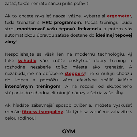
záťaž, takže nemáte šancu príliš poľaviť!
Ak to chcete myslieť naozaj vážne, vyberte si
ergometer
,
teda trenažér s
HRC programom
. Počas tréningu bude
stroj
monitorovať vašu tepovú frekvenciu
a potom vás
automatickou úpravou záťaže dostane do
ideálnej tepovej
zóny
!
Nespoliehajte sa však len na modernú technológiu. Aj
také
švihadlo
vám môže poskytnúť dobrý tréning a
rozhodne nezaberie toľko miesta ako trenažér. A
nezabúdajme na obľúbené
steppery
! Tie simulujú chôdzu
do kopca a pomôžu vám efektívne spáliť kalórie
intenzívnym tréningom
. A na rozdiel od skutočného
stúpania do schodov eliminujú nárazy a šetria vaše kĺby.
Ak hľadáte zábavnejší spôsob cvičenia, môžete vyskúšať
menšie
fitness trampolíny
. Na tých sa zaručene zabavíte s
celou rodinou!
GYM