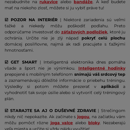
nezabudnite na
rukavice
alebo
bandáže
. A keď budete
mať na niekoho zlosť, môžete si ju vybiť práve tu!
☑️ POZOR NA INTERIÉR
| Niektoré zariadenia sú veľmi
ťažké a niekedy môžu poškodiť podlahu. Preto
odporúčame investovať do
záťažových podložiek
, ktoré ju
ochránia. Určite nie je zlý nápad
pokryť celú plochu
domácej posilňovne, najmä ak radi pracujete s ťažkými
hmotnosťami.
☑️ GET SMART
| Inteligentná elektronika dnes pomáha
všade a šport nie je výnimkou.
Inteligentné hodinky
prepojené s mobilným telefónom
snímajú váš srdcový tep
a zaznamenávajú dôležité informácie o priebehu tréningu.
Výsledky si potom môžete prezerať v
aplikácii
a
vyhodnotiť tak svoje úsilie alebo si vytvoriť celý tréningový
plán.
☑️ STARAJTE SA AJ O DUŠEVNÉ ZDRAVIE
| Strečingom
nikdy nič nepokazíte. Ak začínate s
jogou
, na začiatku vám
môžu pomôcť rôzne
joga valce
alebo
bloky
. Nezaberajú
veľa miesta a určite si vždy nájdu využitie!