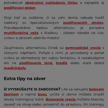
potrebovať
obojručnú nakladaciu činku
a najlepšie aj
posilňovací stojan
.
Stojí tiež za zváženie, či sa vám doma nebude hodiť
niektorý zo špecializovaných
posilňovacích strojov
.
Pravdepodobne lepšou alternatívou je poriadna
multifunkčná veža
s kladkou - získate náradie na viac
cvikov a zároveň ušetríte miesto!
Zaujímavou alternatívou činiek sú
gymnastické vrecia
s
rôznymi náplňami. Pohyb s nimi je prirodzený a počet
cvikov je obmedzený len vašou fantáziou. A nezabúdajme
ani na
posilňovacie laná
,
bradlá
alebo staré dobré
medicinbaly
.
Extra tipy na záver
☑️ VYYSKÚŠAJTE SI ZABOJOVAŤ
| Ak sa venujete
bojovým
športom
a najmä
boxu
, určite si doma môžete zriadiť
skvelý tréningový kútik.
Boxovacie vrecia
môžete klasicky
zavesiť na strop alebo umiestniť do priestoru. Pri tréningu