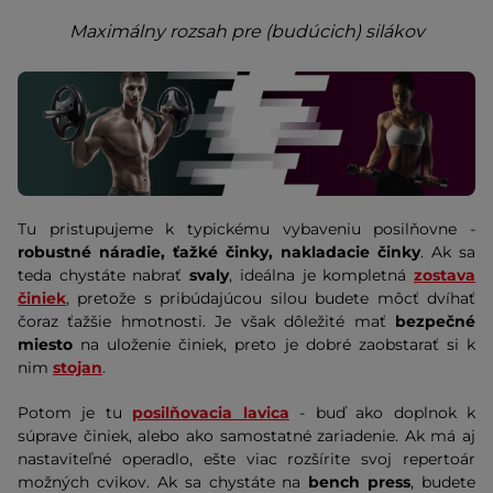
Maximálny rozsah pre (budúcich) silákov
Tu pristupujeme k typickému vybaveniu posilňovne -
robustné náradie, ťažké činky, nakladacie činky
. Ak sa
teda chystáte nabrať
svaly
, ideálna je kompletná
zostava
činiek
, pretože s pribúdajúcou silou budete môcť dvíhať
čoraz ťažšie hmotnosti. Je však dôležité mať
bezpečné
miesto
na uloženie činiek, preto je dobré zaobstarať si k
nim
stojan
.
Potom je tu
posilňovacia lavica
- buď ako doplnok k
súprave činiek, alebo ako samostatné zariadenie. Ak má aj
nastaviteľné operadlo, ešte viac rozšírite svoj repertoár
možných cvikov. Ak sa chystáte na
bench press
, budete