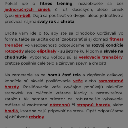
Pokiaľ ide o
fitnes tréning
, nezaobídete sa bez
jednoručných činiek
, či už klasických, alebo činiek
typu
vin-bell
. Dajú sa používať vo dvojici alebo jednotlivo a
precvičia najmä
svaly
rúk
a
chrbta
.
Určite vám ide o to, aby ste sa dlhodobo udržiavali vo
forme, takže sa určite oplatí zaobstarať si aj domáci
fitness
trenažér
. Vo všeobecnosti odporúčame na
rozvoj kondície
rotopedy
alebo
eliptikaly
- sú šetrné ku kĺbom a
skvelé na
chudnutie
. Výbornou voľbou sú aj
veslovacie trenažéry
,
pretože posilnia celé telo a zároveň spevnia chrbát!
Na zameranie sa na
hornú časť tela
a zlepšenie celkovej
kondície sú skvelé posilňovacie
veže
alebo
samostatné
hrazdy
. Posilňovacie veže zvyčajne ponúkajú niekoľko
stanovísk na cvičenie vrátane kladky s nastaviteľnou
záťažou. Ak nemáte priestor na robustnejšie vybavenie,
môžete si zaobstarať
nástennú
či
stropnú hrazdu
alebo
bradlá
, ktoré sa dajú pripevniť na stenu. Opäť odporúčame
aj obľúbené
rebriny
.