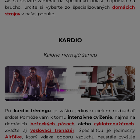
Ak sa snažíte zamerať na špecifickú oblasť, napríklad na
brucho, určite si vyberte zo špecializovaných
domácich
strojov
v našej ponuke.
KARDIO
Kalórie nemajú šancu
Pri
kardio tréningu
je vaším jediným cieľom rozbúchať
srdce! Pomôže vám k tomu
intenzívne cvičenie
, najmä na
domácich
bežeckých pásoch
alebo
cyklotrenažéroch
.
Zvážte aj
veslovací trenažér
. Špecialitou je jedinečný
AirBike
, ktorý vďaka odporu vzduchu neustále zvyšuje