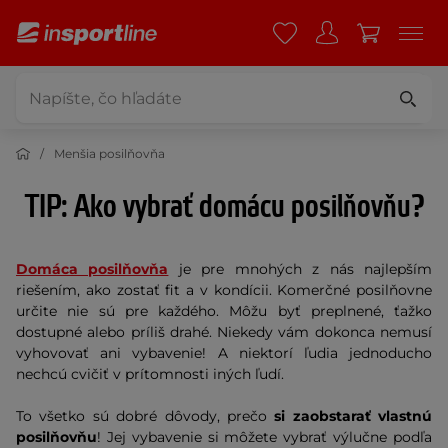
Menšia posilňovňa
TIP: Ako vybrať domácu posilňovňu?
Domáca posilňovňa
je pre mnohých z nás najlepším
riešením, ako zostať fit a v kondícii. Komerčné posilňovne
určite nie sú pre každého. Môžu byť preplnené, ťažko
dostupné alebo príliš drahé. Niekedy vám dokonca nemusí
vyhovovať ani vybavenie! A niektorí ľudia jednoducho
nechcú cvičiť v prítomnosti iných ľudí.
To všetko sú dobré dôvody, prečo
si zaobstarať vlastnú
posilňovňu
! Jej vybavenie si môžete vybrať výlučne podľa