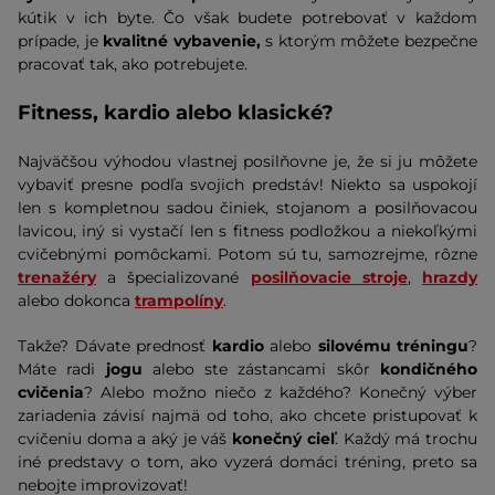
kútik v ich byte. Čo však budete potrebovať v každom
prípade, je
kvalitné vybavenie,
s ktorým môžete bezpečne
pracovať tak, ako potrebujete.
Fitness, kardio alebo klasické?
Najväčšou výhodou vlastnej posilňovne je, že si ju môžete
vybaviť presne podľa svojich predstáv! Niekto sa uspokojí
len s kompletnou sadou činiek, stojanom a posilňovacou
lavicou, iný si vystačí len s fitness podložkou a niekoľkými
cvičebnými pomôckami. Potom sú tu, samozrejme, rôzne
trenažéry
a špecializované
posilňovacie stroje
,
hrazdy
alebo dokonca
trampolíny
.
Takže? Dávate prednosť
kardio
alebo
silovému tréningu
?
Máte radi
jogu
alebo ste zástancami skôr
kondičného
cvičenia
? Alebo možno niečo z každého? Konečný výber
zariadenia závisí najmä od toho, ako chcete pristupovať k
cvičeniu doma a aký je váš
konečný cieľ
. Každý má trochu
iné predstavy o tom, ako vyzerá domáci tréning, preto sa
nebojte improvizovať!