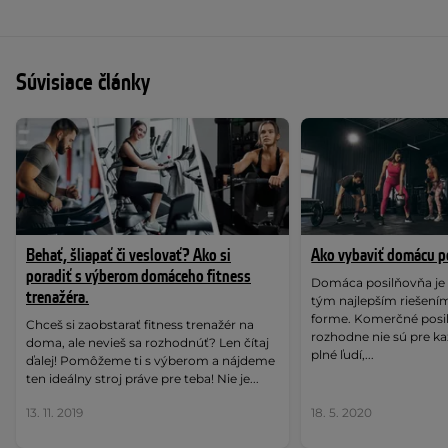
Súvisiace články
Behať, šliapať či veslovať? Ako si
Ako vybaviť domácu p
poradiť s výberom domáceho fitness
Domáca posilňovňa je
trenažéra.
tým najlepším riešením,
forme. Komerčné posil
Chceš si zaobstarať fitness trenažér na
rozhodne nie sú pre k
doma, ale nevieš sa rozhodnúť? Len čítaj
plné ľudí,...
ďalej! Pomôžeme ti s výberom a nájdeme
ten ideálny stroj práve pre teba! Nie je...
13. 11. 2019
18. 5. 2020