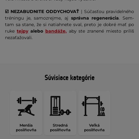
☑️ NEZABUDNITE ODDYCHOVAŤ
| Súčasťou pravidelného
tréningu je, samozrejme, aj
správna regenerácia
. Sem-
tam sa stane, že si natiahnete sval, preto je dobré mať po
ruke
tejpy
alebo
bandáže,
aby ste zranené miesto príliš
nezaťažovali.
Súvisiace kategórie
Menšia
Stredná
Veľká
posilňovňa
posilňovňa
posilňovňa