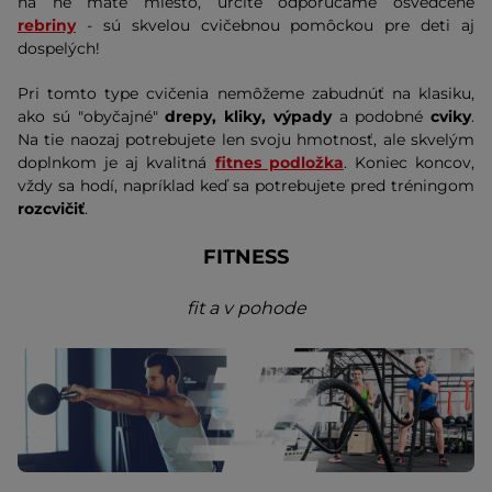
na ne máte miesto, určite odporúčame osvedčené
rebriny
- sú skvelou cvičebnou pomôckou pre deti aj
dospelých!
Pri tomto type cvičenia nemôžeme zabudnúť na klasiku,
ako sú "obyčajné"
drepy, kliky, výpady
a podobné
cviky
.
Na tie naozaj potrebujete len svoju hmotnosť, ale skvelým
doplnkom je aj kvalitná
fitnes podložka
. Koniec koncov,
vždy sa hodí, napríklad keď sa potrebujete pred tréningom
rozcvičiť
.
FITNESS
fit a v pohode